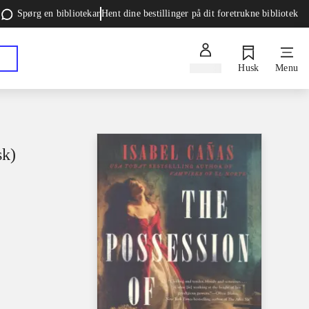
Spørg en bibliotekar
Hent dine bestillinger på dit foretrukne bibliotek
Log ind
Husk
Menu
sk)