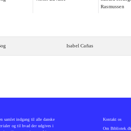
Rasmussen
Bog
Isabel Cañas
en samlet indgang til alle danske
Kontakt os
erialer og til hvad der udgives i
Om Bibliotek.d