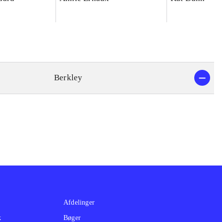
Berkley
Afdelinger
k
Bøger