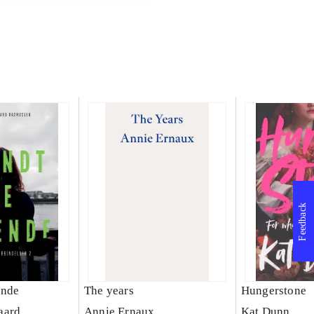
Feedback
ende
The years
Hungerstone
aard
Annie Ernaux
Kat Dunn