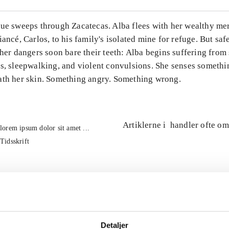
gue sweeps through Zacatecas. Alba flees with her wealthy me
iancé, Carlos, to his family's isolated mine for refuge. But saf
ther dangers soon bare their teeth: Alba begins suffering from
ns, sleepwalking, and violent convulsions. She senses somethi
ath her skin. Something angry. Something wrong.
Artiklerne i
handler ofte om
lorem ipsum dolor sit amet ...
Tidsskrift
Detaljer