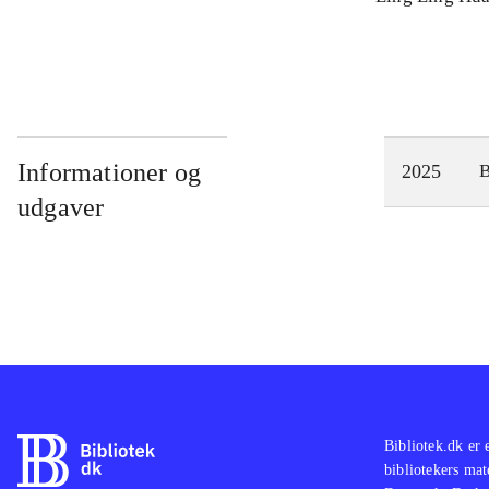
Informationer og
2025
udgaver
Bibliotek.dk er 
bibliotekers mat