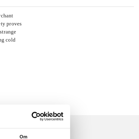
rchant
ety proves
 strange
ng cold
Om