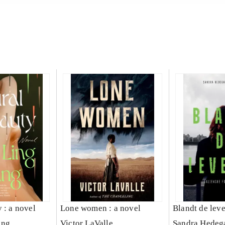
 : a novel
Lone women : a novel
Blandt de lev
ang
Victor LaValle
Sandra Hedeg