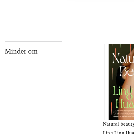
...
Minder om
Natural beauty
Ling Ling Hu