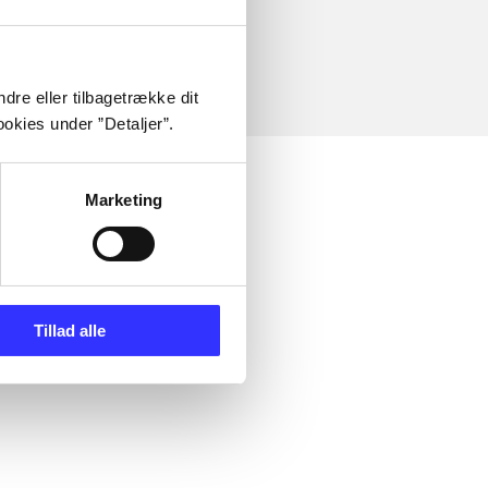
dre eller tilbagetrække dit
okies under ”Detaljer”.
Marketing
Tillad alle