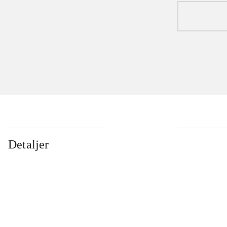
Detaljer
...
...
...
...