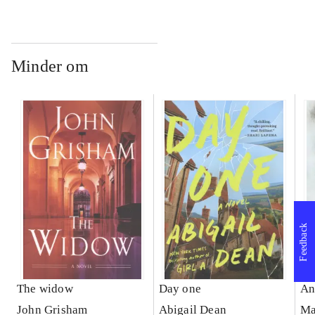
Minder om
Feedback
The widow
Day one
An
John Grisham
Abigail Dean
Ma