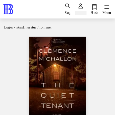
Søg
Log ind
Husk
Menu
Bøger / skønlitteratur / romaner