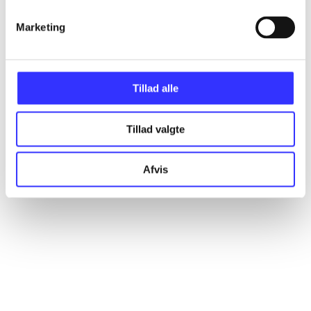
Marketing
Artikler
Alle registrerede artikler fordelt på udgivelser
Tillad alle
...
Tillad valgte
...
Afvis
...
...
...