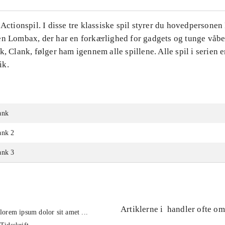
 Actionspil. I disse tre klassiske spil styrer du hovedpersonen 
en Lombax, der har en forkærlighed for gadgets og tunge våben
k, Clank, følger ham igennem alle spillene. Alle spil i serien e
ik.
ank
ank 2
ank 3
Artiklerne i
handler ofte om
lorem ipsum dolor sit amet ...