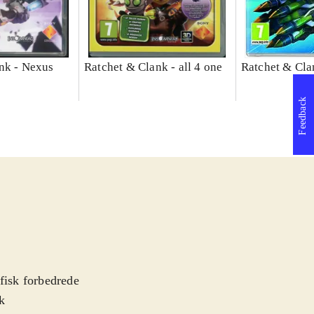
nk - Nexus
Ratchet & Clank - all 4 one
Ratchet & Cla
Feedback
afisk forbedrede
k