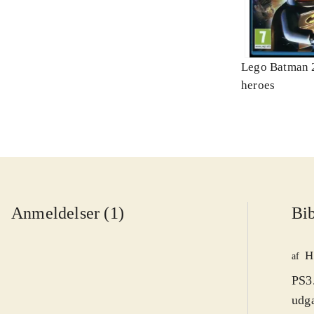
Lego Batman 2
heroes
Anmeldelser (1)
Bib
H
af
PS3.
udga