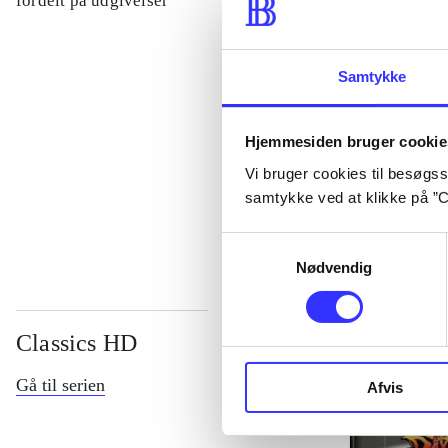
fordelt på udgivelser
...
Samtykke
...
Hjemmesiden bruger cookie
Vi bruger cookies til besøgsst
...
samtykke ved at klikke på ”C
Samtykkevalg
Nødvendig
Classics HD
Gå til serien
Afvis