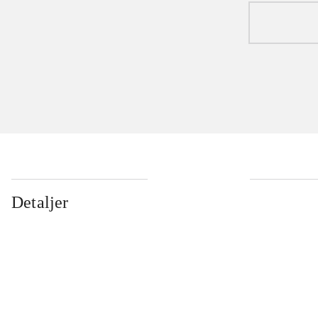
Detaljer
...
...
...
...