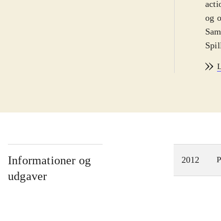
acti
og o
Saml
Spil
Clan
L
Lomb
side
pers
PS2 
stad
orig
1080
Informationer og
2012
P
spil
udgaver
tilfø
Ratc
er b