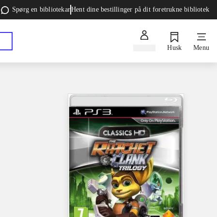
Spørg en bibliotekar
Hent dine bestillinger på dit foretrukne bibliotek
Log ind
Husk
Menu