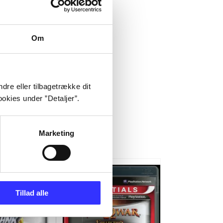
Om
dre eller tilbagetrække dit
okies under ”Detaljer”.
Marketing
Tillad alle