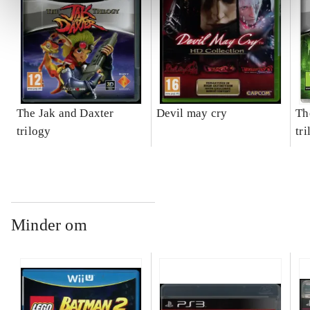
The Jak and Daxter
Devil may cry
Th
trilogy
tr
Minder om