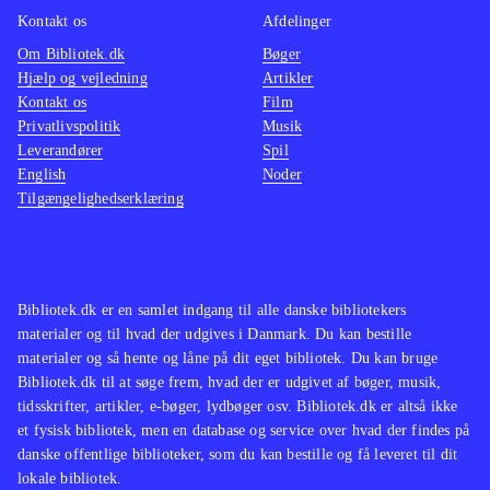
HD - dog uden at være helt på niveau
Kontakt os
Afdelinger
med nutidige PS3 spil. Et enkelt spil,
Om Bibliotek.dk
Bøger
Hjælp og vejledning
Artikler
Ratchet & Clank 3, har desuden fået
Kontakt os
Film
Playstation Network multiplayer
Privatlivspolitik
Musik
tilføjet
.
Leverandører
Spil
Ratchet & Clank kan bedst
English
Noder
Tilgængelighedserklæring
sammenlignes med Jak and Daxter-
serien, der også er blevet genudgivet
i nye PS3-versioner i The Jak and
Daxter trilogy tidligere i år
.
Bibliotek.dk er en samlet indgang til alle danske bibliotekers
Ratchet & Clank spillene er stadig
materialer og til hvad der udgives i Danmark. Du kan bestille
fantastisk underholdende og de er
materialer og så hente og låne på dit eget bibliotek. Du kan bruge
Bibliotek.dk til at søge frem, hvad der er udgivet af bøger, musik,
bestemt klassikere som alle bør
tidsskrifter, artikler, e-bøger, lydbøger osv. Bibliotek.dk er altså ikke
kende. Har man ikke oplevet dem i
et fysisk bibliotek, men en database og service over hvad der findes på
deres originale udgaver får man nu
danske offentlige biblioteker, som du kan bestille og få leveret til dit
lokale bibliotek.
chancen, endda med forbedret grafik.