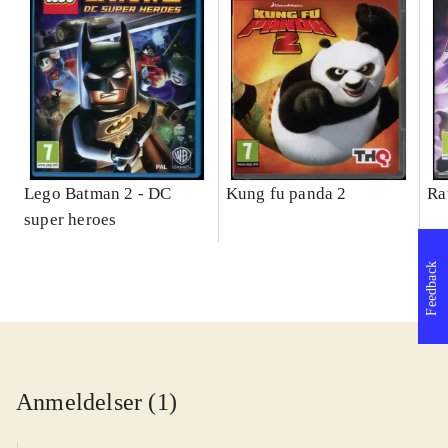
Lego Batman 2 - DC
Kung fu panda 2
Ra
super heroes
Feedback
Anmeldelser (1)