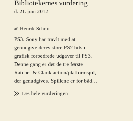
Bibliotekernes vurdering
d. 21. juni 2012
Henrik Schou
af
PS3. Sony har travlt med at
genudgive deres store PS2 hits i
grafisk forbedrede udgaver til PS3.
Denne gang er det de tre første
Ratchet & Clank action/platformspil,
der genudgives. Spillene er for både
drenge og piger fra 7 år og op.
Læs hele vurderingen
Sproget er engelsk. PEGI 7
.
Samlingen indeholder de tre originale
Ratchet & Clank spil, der udkom til
PS2. Spillene er Ratchet & Clank,
2002, Ratchet & Clank 2, 2003 og