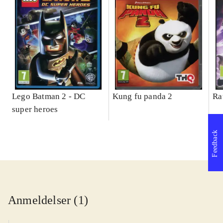
Lego Batman 2 - DC
Kung fu panda 2
Ra
super heroes
Feedback
Anmeldelser (1)