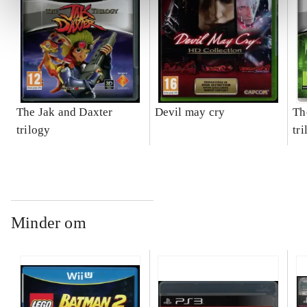
The Jak and Daxter
Devil may cry
Th
trilogy
tr
Minder om