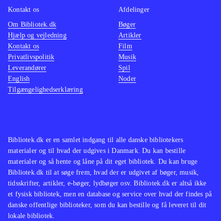
HD - dog uden at være helt på niveau
Kontakt os
Afdelinger
med nutidige PS3 spil. Et enkelt spil,
Om Bibliotek.dk
Bøger
Hjælp og vejledning
Artikler
Ratchet & Clank 3, har desuden fået
Kontakt os
Film
Playstation Network multiplayer
Privatlivspolitik
Musik
tilføjet
.
Leverandører
Spil
Ratchet & Clank kan bedst
English
Noder
Tilgængelighedserklæring
sammenlignes med Jak and Daxter-
serien, der også er blevet genudgivet
i nye PS3-versioner i The Jak and
Daxter trilogy tidligere i år
.
Bibliotek.dk er en samlet indgang til alle danske bibliotekers
Ratchet & Clank spillene er stadig
materialer og til hvad der udgives i Danmark. Du kan bestille
fantastisk underholdende og de er
materialer og så hente og låne på dit eget bibliotek. Du kan bruge
Bibliotek.dk til at søge frem, hvad der er udgivet af bøger, musik,
bestemt klassikere som alle bør
tidsskrifter, artikler, e-bøger, lydbøger osv. Bibliotek.dk er altså ikke
kende. Har man ikke oplevet dem i
et fysisk bibliotek, men en database og service over hvad der findes på
deres originale udgaver får man nu
danske offentlige biblioteker, som du kan bestille og få leveret til dit
lokale bibliotek.
chancen, endda med forbedret grafik.