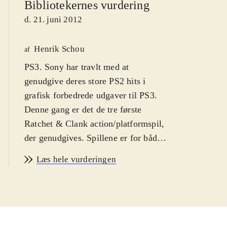
Bibliotekernes vurdering
d. 21. juni 2012
Henrik Schou
af
PS3. Sony har travlt med at
genudgive deres store PS2 hits i
grafisk forbedrede udgaver til PS3.
Denne gang er det de tre første
Ratchet & Clank action/platformspil,
der genudgives. Spillene er for både
drenge og piger fra 7 år og op.
Læs hele vurderingen
Sproget er engelsk. PEGI 7
.
Samlingen indeholder de tre originale
Ratchet & Clank spil, der udkom til
PS2. Spillene er Ratchet & Clank,
2002, Ratchet & Clank 2, 2003 og