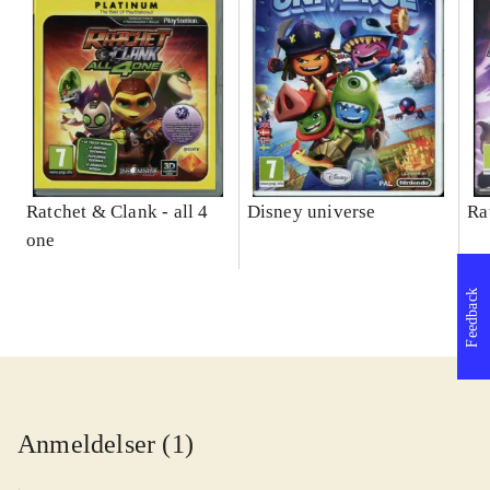
Ratchet & Clank - all 4
Disney universe
Ra
one
Feedback
Anmeldelser (1)