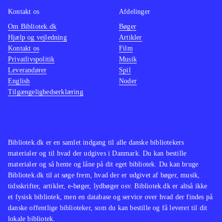
HD - dog uden at være helt på niveau
Kontakt os
Afdelinger
med nutidige PS3 spil. Et enkelt spil,
Om Bibliotek.dk
Bøger
Hjælp og vejledning
Artikler
Ratchet & Clank 3, har desuden fået
Kontakt os
Film
Playstation Network multiplayer
Privatlivspolitik
Musik
tilføjet
.
Leverandører
Spil
Ratchet & Clank kan bedst
English
Noder
Tilgængelighedserklæring
sammenlignes med Jak and Daxter-
serien, der også er blevet genudgivet
i nye PS3-versioner i The Jak and
Daxter trilogy tidligere i år
.
Bibliotek.dk er en samlet indgang til alle danske bibliotekers
Ratchet & Clank spillene er stadig
materialer og til hvad der udgives i Danmark. Du kan bestille
fantastisk underholdende og de er
materialer og så hente og låne på dit eget bibliotek. Du kan bruge
Bibliotek.dk til at søge frem, hvad der er udgivet af bøger, musik,
bestemt klassikere som alle bør
tidsskrifter, artikler, e-bøger, lydbøger osv. Bibliotek.dk er altså ikke
kende. Har man ikke oplevet dem i
et fysisk bibliotek, men en database og service over hvad der findes på
deres originale udgaver får man nu
danske offentlige biblioteker, som du kan bestille og få leveret til dit
lokale bibliotek.
chancen, endda med forbedret grafik.