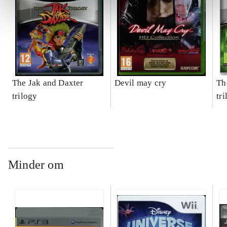
The Jak and Daxter
Devil may cry
Th
trilogy
tr
Minder om