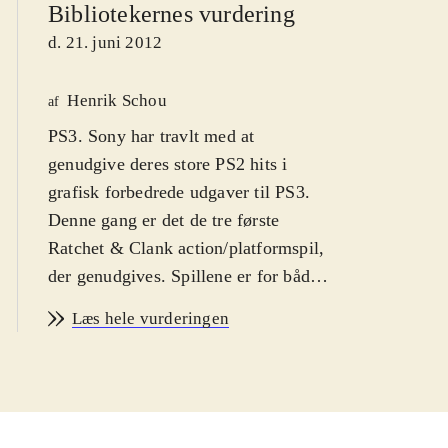
Bibliotekernes vurdering
d. 21. juni 2012
Henrik Schou
af
PS3. Sony har travlt med at
genudgive deres store PS2 hits i
grafisk forbedrede udgaver til PS3.
Denne gang er det de tre første
Ratchet & Clank action/platformspil,
der genudgives. Spillene er for både
drenge og piger fra 7 år og op.
Læs hele vurderingen
Sproget er engelsk. PEGI 7
.
Samlingen indeholder de tre originale
Ratchet & Clank spil, der udkom til
PS2. Spillene er Ratchet & Clank,
2002, Ratchet & Clank 2, 2003 og