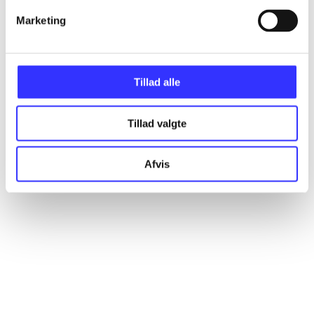
Marketing
Artikler
Alle registrerede artikler fordelt på udgivelser
Tillad alle
...
Tillad valgte
...
Afvis
...
...
...