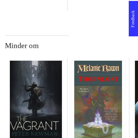
Pe
Feedback
Minder om