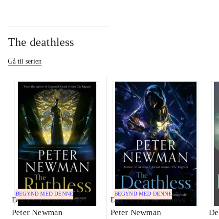
The deathless
Gå til serien
BEGYND MED DENNE
BEGYND MED DENNE
Del 1 -
The ruthless
Del 1 -
The deathless
Peter Newman
Peter Newman
De