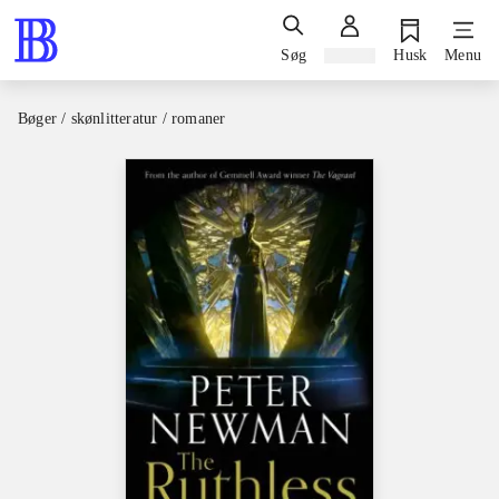
Søg
Log ind
Husk
Menu
Bøger / skønlitteratur / romaner