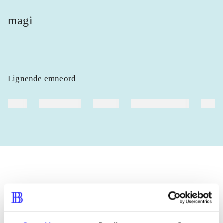
magi
Lignende emneord
heste
børnebøger
ridning
hestesygdomme
vokal
Tidsskrift
Artiklen er en del af