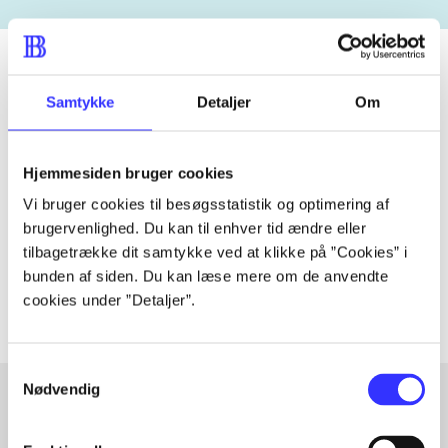
Samtykke
Detaljer
Om
Tidsskrift
Artiklen er en del af
Hjemmesiden bruger cookies
Vi bruger cookies til besøgsstatistik og optimering af
lorem ipsum dolor sit amet ...
brugervenlighed. Du kan til enhver tid ændre eller
Tidsskrift
tilbagetrække dit samtykke ved at klikke på ”Cookies” i
Artiklerne i
handler ofte om
bunden af siden. Du kan læse mere om de anvendte
cookies under ”Detaljer”.
Samtykkevalg
Nødvendig
Artikler med samme emner