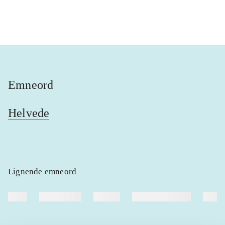
...
...
Emneord
Helvede
Lignende emneord
heste
børnebøger
ridning
hestesygdomme
vokal