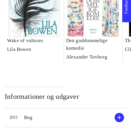
Feedback
Wake of vultures
Den guddommelige
Th
komedie
Lila Bowen
Cl
Alexander Tovborg
Informationer og udgaver
Bog
2015