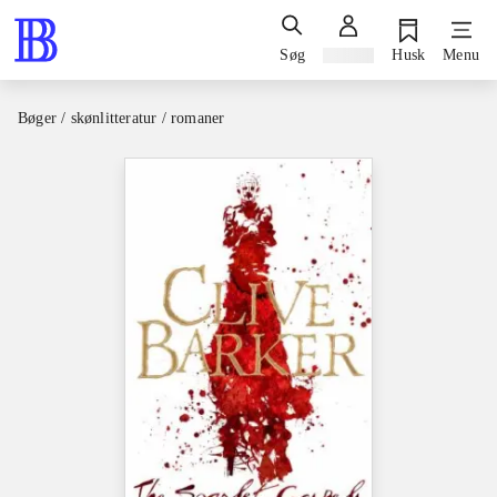
Søg
Log ind
Husk
Menu
Bøger / skønlitteratur / romaner