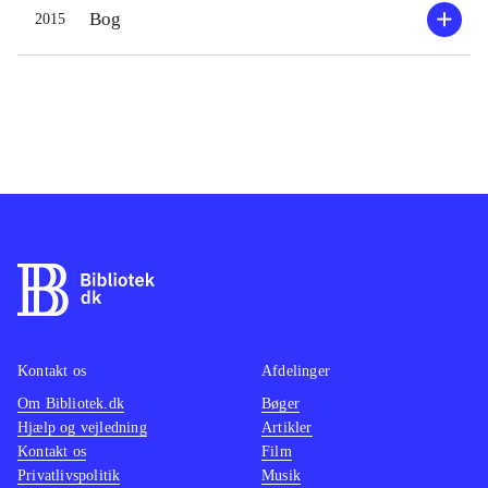
Bog
2015
Kontakt os
Afdelinger
Om Bibliotek.dk
Bøger
Hjælp og vejledning
Artikler
Kontakt os
Film
Privatlivspolitik
Musik