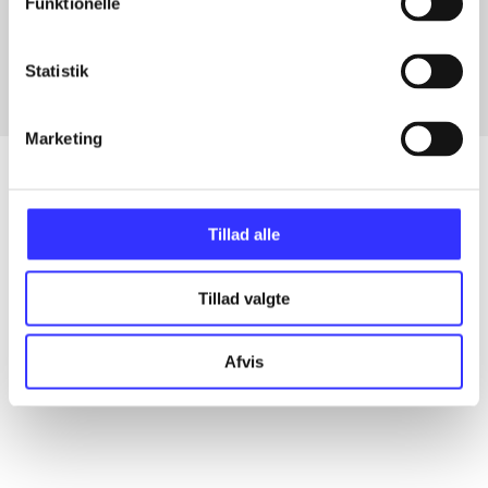
Funktionelle
Fra
Statistik
Marketing
Tillad alle
Artikler
Alle registrerede artikler fordelt på udgivelser
Tillad valgte
...
Afvis
...
...