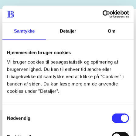
Samtykke
Detaljer
Om
Tidsskrift
Artiklen er en del af
Hjemmesiden bruger cookies
Vi bruger cookies til besøgsstatistik og optimering af
lorem ipsum dolor sit amet ...
brugervenlighed. Du kan til enhver tid ændre eller
Tidsskrift
tilbagetrække dit samtykke ved at klikke på ”Cookies” i
Artiklerne i
handler ofte om
bunden af siden. Du kan læse mere om de anvendte
cookies under ”Detaljer”.
Samtykkevalg
Nødvendig
Artikler med samme emner