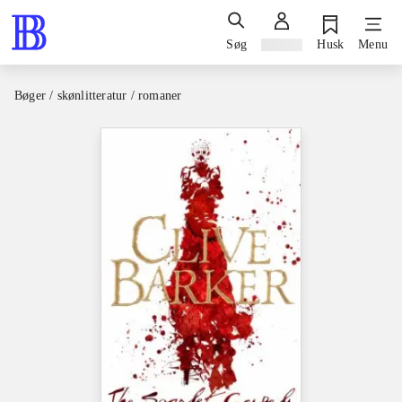
Søg
Log ind
Husk
Menu
Bøger / skønlitteratur / romaner