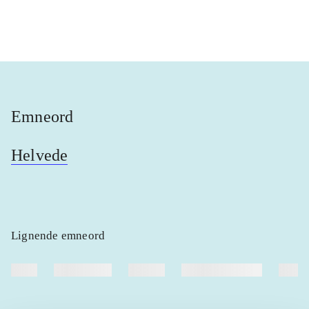
...
...
Emneord
Helvede
Lignende emneord
heste
børnebøger
ridning
hestesygdomme
vokal