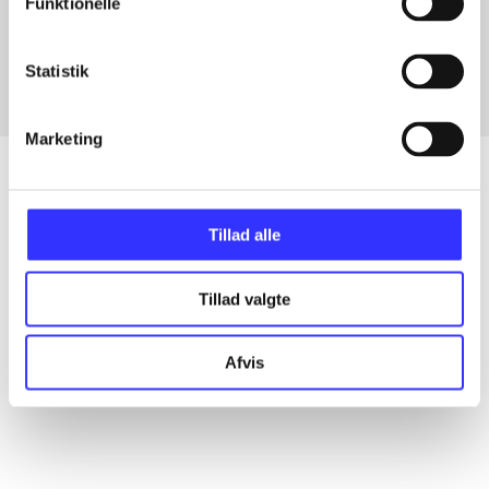
Funktionelle
Fra
Statistik
Marketing
Tillad alle
Artikler
Alle registrerede artikler fordelt på udgivelser
Tillad valgte
...
Afvis
...
...