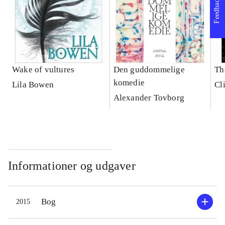
Feedback
Wake of vultures
Den guddommelige
Th
komedie
Lila Bowen
Cl
Alexander Tovborg
Informationer og udgaver
Bog
2015