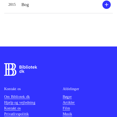
Bog
2015
Kontakt os
Afdelinger
Om Bibliotek.dk
Bøger
Hjælp og vejledning
Artikler
Kontakt os
Film
Privatlivspolitik
Musik