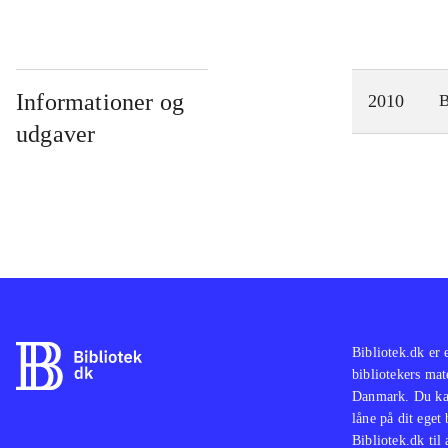
Informationer og
2010
udgaver
Bibliotek.dk er 
bibliotekers mat
Danmark. Du kan
låne på dit eget
Bibliotek.dk til