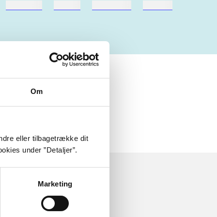
hestesport
træning
skolebøger
hesteavl
Om
dre eller tilbagetrække dit
okies under ”Detaljer”.
Marketing