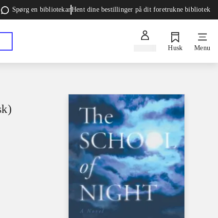
Spørg en bibliotekar
Hent dine bestillinger på dit foretrukne bibliotek
Log ind
Husk
Menu
sk)