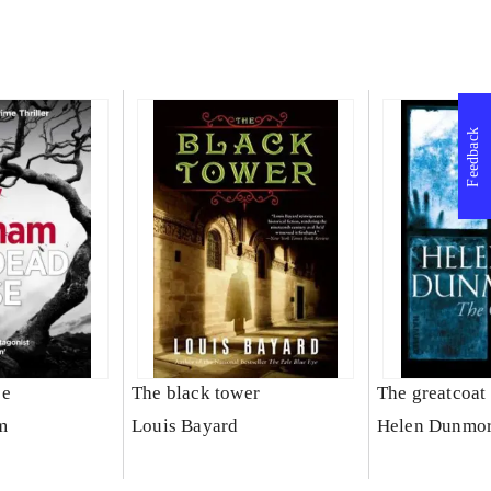
Feedback
se
The black tower
The greatcoat
m
Louis Bayard
Helen Dunmo