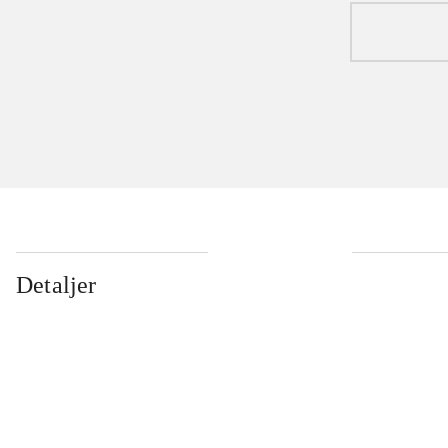
Detaljer
...
...
...
...