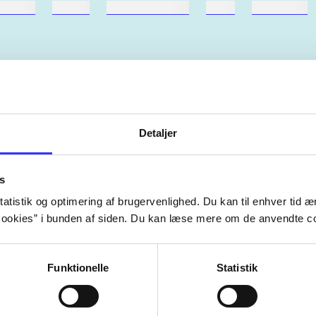
ebøger
ridning
hestesygdomme
vokal
sygdomme
Artiklerne i
handler ofte om
Detaljer
lorem ipsum dolor sit amet ...
Tidsskrift
s
atistik og optimering af brugervenlighed. Du kan til enhver tid æn
ookies” i bunden af siden. Du kan læse mere om de anvendte co
Funktionelle
Statistik