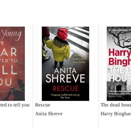
ed to tell you
Rescue
The dead hou
Anita Shreve
Harry Bingha