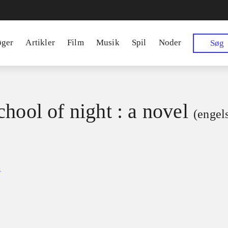
øger
Artikler
Film
Musik
Spil
Noder
Søg
chool of night : a novel
(engel
d