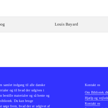
Bog
Louis Bayard
en samlet indgang til alle danske
Kontakt os
erialer og til hvad der udgives i
Om Bibliotek.d
 bestille materialer og så hente og
Hjælp og vejled
 bibliotek. Du kan bruge
Kontakt os
 at søge frem, hvad der er udgivet af