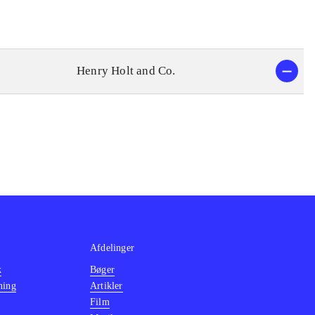
Henry Holt and Co.
Afdelinger
k
Bøger
ning
Artikler
Film