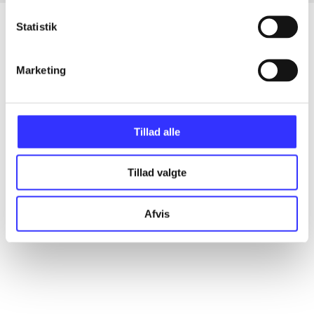
Statistik
Artikler
Marketing
Alle registrerede artikler fordelt på udgivelser
...
Tillad alle
Tillad valgte
...
Afvis
...
...
...