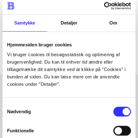
Tidsskrift
Artiklen er en del af
Samtykke
Detaljer
Om
lorem ipsum dolor sit amet ...
Tidsskrift
Hjemmesiden bruger cookies
Artiklerne i
handler ofte om
Vi bruger cookies til besøgsstatistik og optimering af
brugervenlighed. Du kan til enhver tid ændre eller
tilbagetrække dit samtykke ved at klikke på ”Cookies” i
bunden af siden. Du kan læse mere om de anvendte
cookies under ”Detaljer”.
Artikler med samme emner
Samtykkevalg
Fra
Nødvendig
Funktionelle