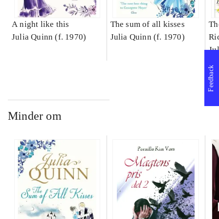
A night like this
The sum of all kisses
Th
Julia Quinn (f. 1970)
Julia Quinn (f. 1970)
Ri
Ju
Feedback
Minder om