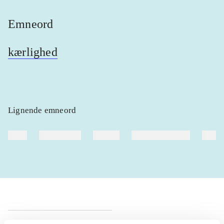
Emneord
kærlighed
Lignende emneord
heste
børnebøger
ridning
hestesygdomme
vokal