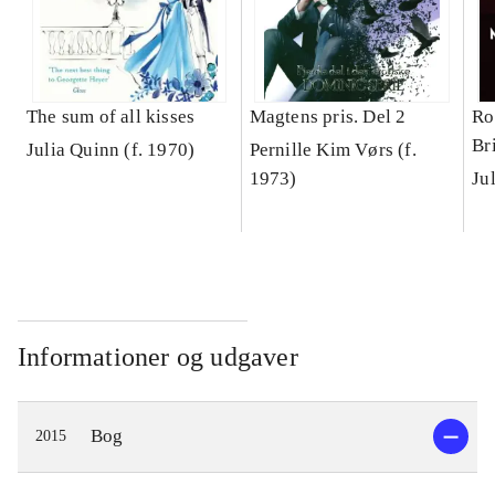
The sum of all kisses
Magtens pris. Del 2
Ro
Br
Julia Quinn (f. 1970)
Pernille Kim Vørs (f.
Co
1973)
Informationer og udgaver
Bog
2015