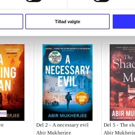
Tillad valgte
ENNE
ng man
ee
Del 2 -
A necessary evil
Del 5 -
The sh
Abir Mukherjee
Abir Mukherj