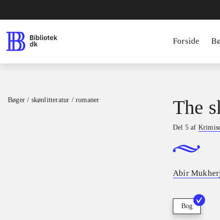
Forside
B
Bøger / skønlitteratur / romaner
The s
Del 5 af
Krimis
Abir Mukher
Bog