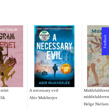
Feedback
eriet
A necessary evil
Middelalderen 
middelalderen
lik
Abir Mukherjee
befolkningsud
Helge Nielsen