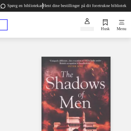
Spørg en bibliotekar
Hent dine bestillinger på dit foretrukne bibliotek
Log ind
Husk
Menu