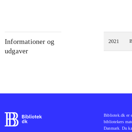
Informationer og
2021
udgaver
Bibliotek.dk er 
bibliotekers mat
Danmark. Du kan