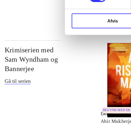
...
Afvis
Krimiserien med
Sam Wyndham og
Bannerjee
Gå til serien
BEGYND MED D
Del 1 -
A risi
Abir Mukherj