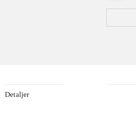
Detaljer
...
...
...
...