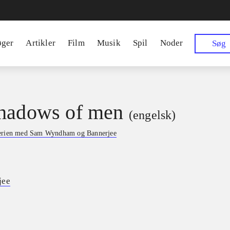
øger
Artikler
Film
Musik
Spil
Noder
Søg
hadows of men
(engelsk)
erien med Sam Wyndham og Bannerjee
jee