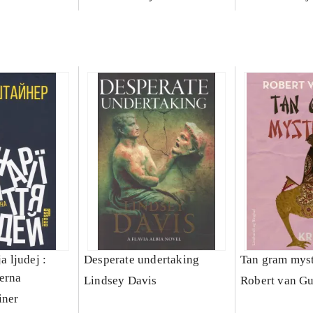
ja ljudej :
Desperate undertaking
Tan gram myst
Berna
Lindsey Davis
Robert van Gu
iner