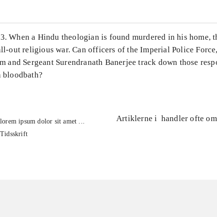
23. When a Hindu theologian is found murdered in his home, th
all-out religious war. Can officers of the Imperial Police Force
and Sergeant Surendranath Banerjee track down those respo
a bloodbath?
Artiklerne i
handler ofte om
lorem ipsum dolor sit amet ...
Tidsskrift