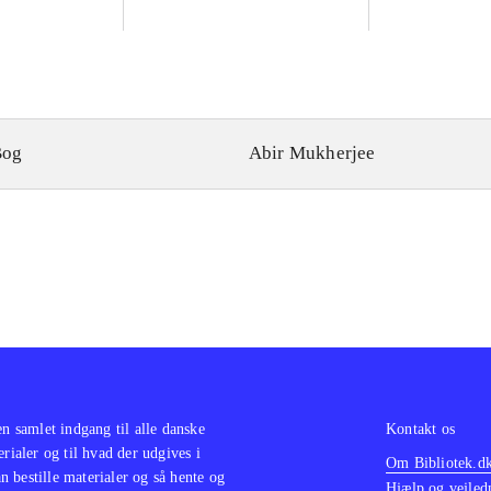
Bog
Abir Mukherjee
en samlet indgang til alle danske
Kontakt os
erialer og til hvad der udgives i
Om Bibliotek.d
 bestille materialer og så hente og
Hjælp og vejled