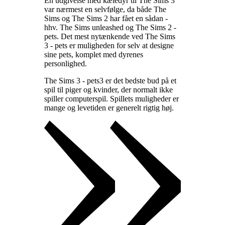
En udgivelse med kæledyr til The Sims 3
var nærmest en selvfølge, da både The
Sims og The Sims 2 har fået en sådan -
hhv. The Sims unleashed og The Sims 2 -
pets. Det mest nytænkende ved The Sims
3 - pets er muligheden for selv at designe
sine pets, komplet med dyrenes
personlighed
.
The Sims 3 - pets3 er det bedste bud på et
spil til piger og kvinder, der normalt ikke
spiller computerspil. Spillets muligheder er
mange og levetiden er generelt rigtig høj
.