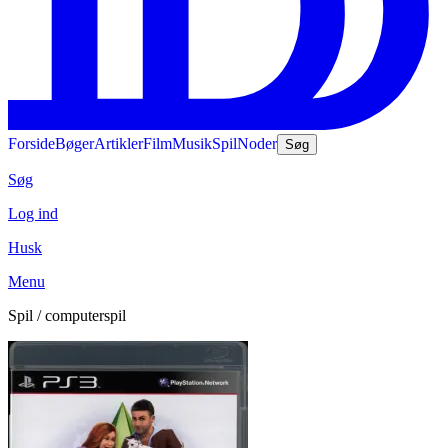
Forside
Bøger
Artikler
Film
Musik
Spil
Noder
Søg
Søg
Log ind
Husk
Menu
Spil / computerspil