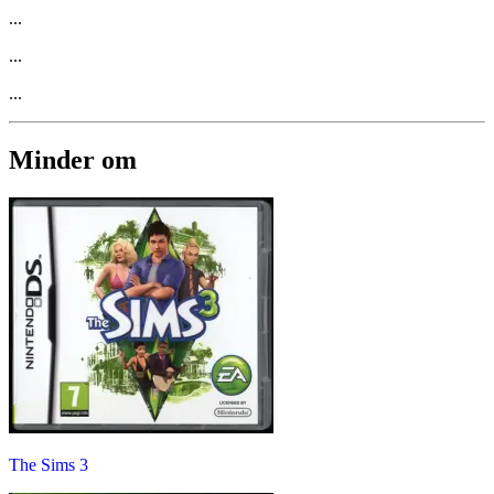
...
...
...
Minder om
The Sims 3