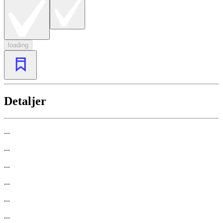
loading
Detaljer
...
...
...
...
...
...