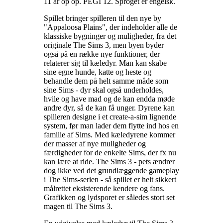
11 år op op. PEGI 12. Sproget er engelsk
.
Spillet bringer spilleren til den nye by
"Appaloosa Plains", der indeholder alle de
klassiske bygninger og muligheder, fra det
originale The Sims 3, men byen byder
også på en række nye funktioner, der
relaterer sig til kæledyr. Man kan skabe
sine egne hunde, katte og heste og
behandle dem på helt samme måde som
sine Sims - dyr skal også underholdes,
hvile og have mad og de kan endda møde
andre dyr, så de kan få unger. Dyrene kan
spilleren designe i et create-a-sim lignende
system, før man lader dem flytte ind hos en
familie af Sims. Med kæledyrene kommer
der masser af nye muligheder og
færdigheder for de enkelte Sims, der fx nu
kan lære at ride. The Sims 3 - pets ændrer
dog ikke ved det grundlæggende gameplay
i The Sims-serien - så spillet er helt sikkert
målrettet eksisterende kendere og fans.
Grafikken og lydsporet er således stort set
magen til The Sims 3
.