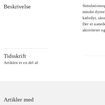
Beskrivelse
Simulationssp
mindst dyree
kæledyr, sås
Der er uanede
aktiviteter o
Tidsskrift
Artiklen er en del af
Artikler med