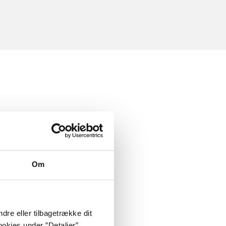
Om
dre eller tilbagetrække dit
okies under ”Detaljer”.