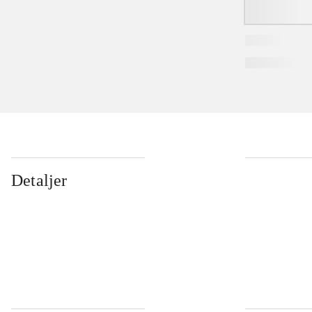
Detaljer
...
...
...
...