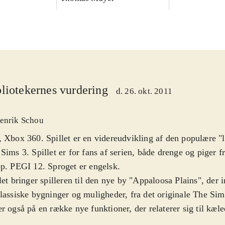
liotekernes vurdering
d. 26. okt. 2011
enrik Schou
 Xbox 360. Spillet er en videreudvikling af den populære "l
Sims 3. Spillet er for fans af serien, både drenge og piger 
p. PEGI 12. Sproget er engelsk
.
let bringer spilleren til den nye by "Appaloosa Plains", der 
lassiske bygninger og muligheder, fra det originale The Si
r også på en række nye funktioner, der relaterer sig til kæl
e sine egne hunde, katte og heste og behandle dem på hel