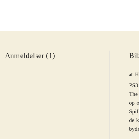
Anmeldelser (1)
Bib
H
af
PS3,
The 
op o
Spil
de k
byde
skab