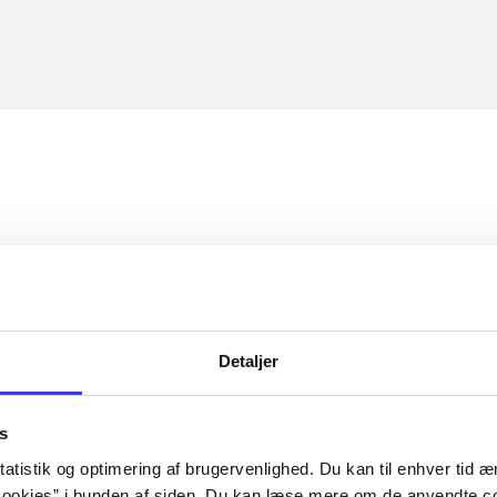
Detaljer
s
atistik og optimering af brugervenlighed. Du kan til enhver tid æn
ookies” i bunden af siden. Du kan læse mere om de anvendte co