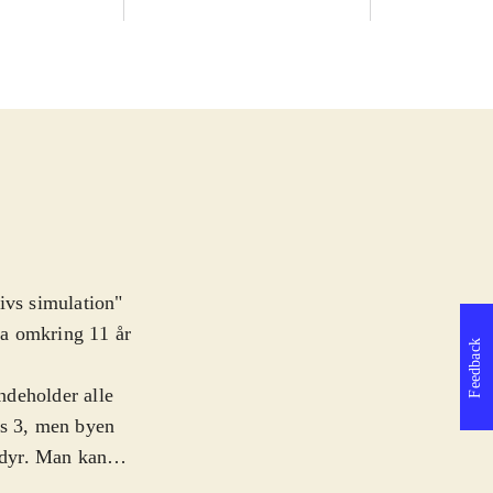
ivs simulation"
fra omkring 11 år
Feedback
indeholder alle
ms 3, men byen
edyr. Man kan
t samme måde