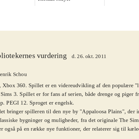
liotekernes vurdering
d. 26. okt. 2011
enrik Schou
 Xbox 360. Spillet er en videreudvikling af den populære "l
Sims 3. Spillet er for fans af serien, både drenge og piger 
p. PEGI 12. Sproget er engelsk
.
let bringer spilleren til den nye by "Appaloosa Plains", der 
lassiske bygninger og muligheder, fra det originale The Si
r også på en række nye funktioner, der relaterer sig til kæl
e sine egne hunde, katte og heste og behandle dem på hel