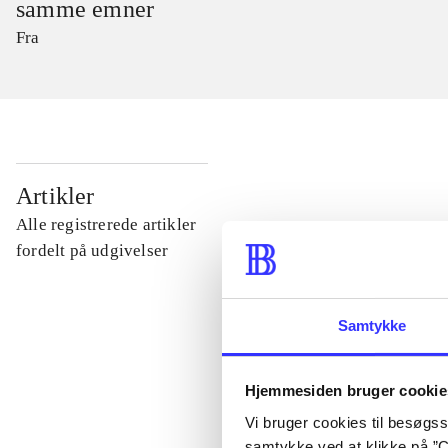
samme emner
Fra
...
Artikler
Alle registrerede artikler
...
fordelt på udgivelser
...
Samtykke
...
Hjemmesiden bruger cookie
Vi bruger cookies til besøgsst
...
samtykke ved at klikke på ”C