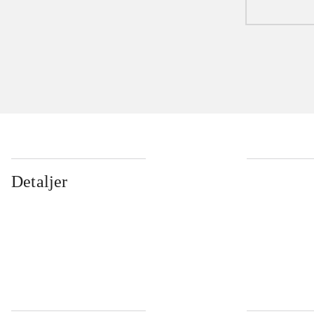
Detaljer
...
...
...
...