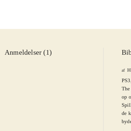
Anmeldelser (1)
Bib
H
af
PS3,
The 
op o
Spil
de k
byde
skab