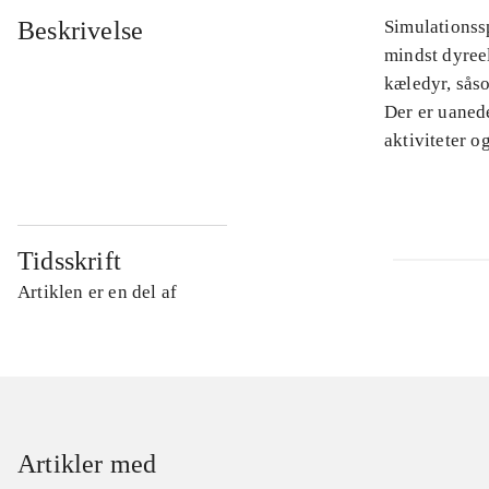
Beskrivelse
Simulationssp
mindst dyree
kæledyr, sås
Der er uanede
aktiviteter o
Tidsskrift
Artiklen er en del af
Artikler med