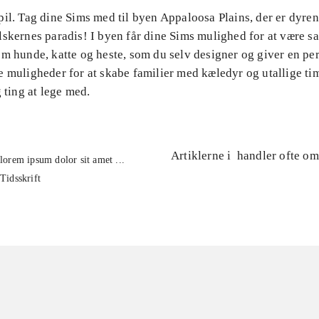
il. Tag dine Sims med til byen Appaloosa Plains, der er dyre
lskernes paradis! I byen får dine Sims mulighed for at være
om hunde, katte og heste, som du selv designer og giver en pe
 muligheder for at skabe familier med kæledyr og utallige ti
g ting at lege med.
Artiklerne i
handler ofte om
lorem ipsum dolor sit amet ...
Tidsskrift