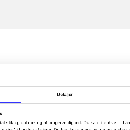
Detaljer
s
atistik og optimering af brugervenlighed. Du kan til enhver tid æn
ookies” i bunden af siden. Du kan læse mere om de anvendte co