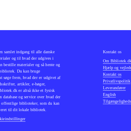
en samlet indgang til alle danske
Kontakt os
erialer og til hvad der udgives i
Om Bibliotek.d
 bestille materialer og så hente og
Hjælp og vejled
 bibliotek. Du kan bruge
Kontakt os
 at søge frem, hvad der er udgivet af
Privatlivspolitik
sskrifter, artikler, e-bøger,
Leverandører
bliotek.dk er altså ikke et fysisk
English
n database og service over hvad der
Tilgængeligheds
 offentlige biblioteker, som du kan
eret til dit lokale bibliotek.
ieindstillinger