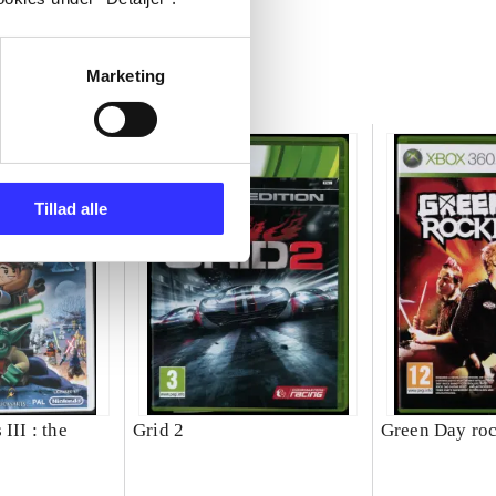
Marketing
Tillad alle
III : the
Grid 2
Green Day ro