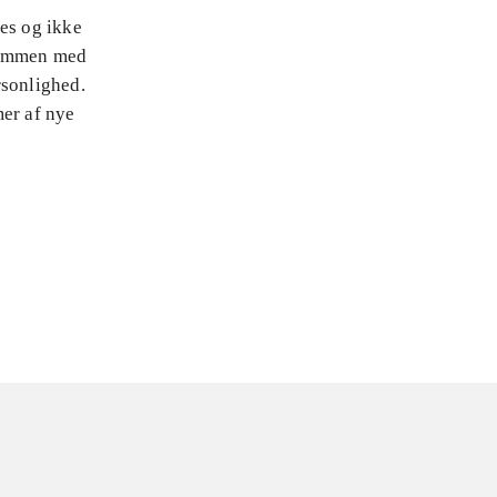
nes og ikke
 sammen med
rsonlighed.
mer af nye