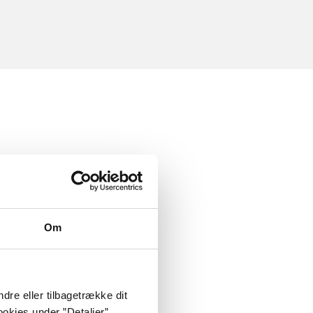
Om
dre eller tilbagetrække dit
okies under ”Detaljer”.