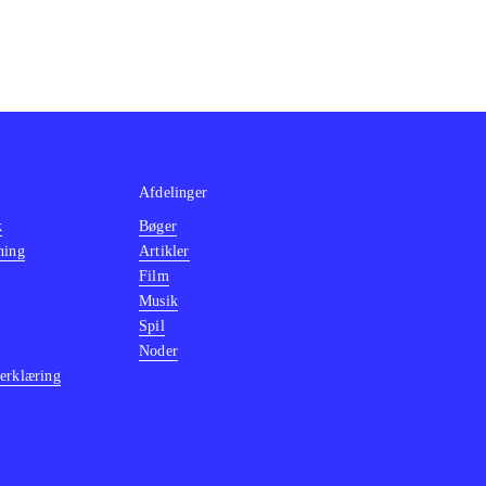
Afdelinger
k
Bøger
ning
Artikler
Film
Musik
Spil
Noder
erklæring