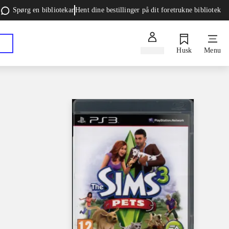
Spørg en bibliotekar
Hent dine bestillinger på dit foretrukne bibliotek
Log ind
Husk
Menu