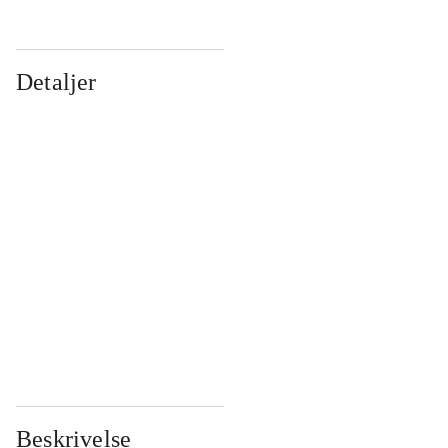
Detaljer
...
...
...
...
...
...
...
...
...
...
...
...
Beskrivelse