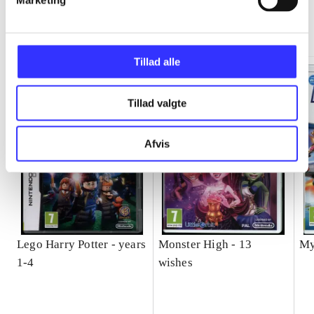
Marketing
Minder om
Tillad alle
Tillad valgte
Afvis
Lego Harry Potter - years
Monster High - 13
My
1-4
wishes