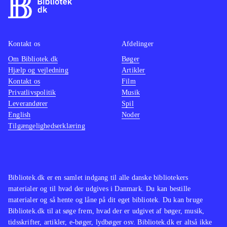
efter samme formular, men
mellem
efterhånden er der kommet rigtig
at konv
mange af denne type simulationsspil
musen t
Kontakt os
Afdelinger
som fx serierne "MySims" og
Denne v
Om Bibliotek.dk
"SimCity". Sid Meier's Civilization er
Bøger
accepta
Hjælp og vejledning
Artikler
en anden serie, der har begejstret den
Sims 3 
Kontakt os
Film
samme type spillere i mange år
.
denne e
Privatlivspolitik
Musik
The Sims 3 er et underholdende spil
foreta
Leverandører
Spil
English
Noder
med gode udfordringer. Det er flot
Ingen o
Tilgængelighedserklæring
lavet og selv til DS føles det som et
Sims s
The Sims-spil
.
simula
hidtil
konsol
Bibliotek.dk er en samlet indgang til alle danske bibliotekers
materialer og til hvad der udgives i Danmark. Du kan bestille
materialer og så hente og låne på dit eget bibliotek. Du kan bruge
Bibliotek.dk til at søge frem, hvad der er udgivet af bøger, musik,
tidsskrifter, artikler, e-bøger, lydbøger osv. Bibliotek.dk er altså ikke