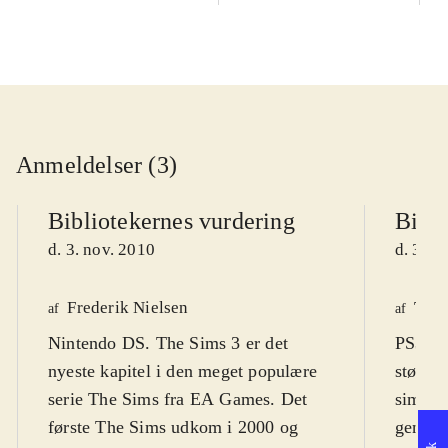
Anmeldelser (3)
Bibliotekernes vurdering
Bibli
d. 3. nov. 2010
d. 3. n
Frederik Nielsen
Tho
af
af
Nintendo DS. The Sims 3 er det
PS3, Xb
nyeste kapitel i den meget populære
største
serie The Sims fra EA Games. Det
simulat
første The Sims udkom i 2000 og
genera