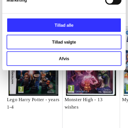
Marketing
Minder om
Tillad alle
Tillad valgte
Afvis
Lego Harry Potter - years
Monster High - 13
My
1-4
wishes