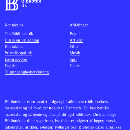
efter samme formular, men
mellem
efterhånden er der kommet rigtig
at konv
mange af denne type simulationsspil
musen t
Kontakt os
Afdelinger
som fx serierne "MySims" og
Denne v
Om Bibliotek.dk
"SimCity". Sid Meier's Civilization er
Bøger
accepta
Hjælp og vejledning
Artikler
en anden serie, der har begejstret den
Sims 3 
Kontakt os
Film
samme type spillere i mange år
.
denne e
Privatlivspolitik
Musik
The Sims 3 er et underholdende spil
foreta
Leverandører
Spil
English
Noder
med gode udfordringer. Det er flot
Ingen o
Tilgængelighedserklæring
lavet og selv til DS føles det som et
Sims s
The Sims-spil
.
simula
hidtil
konsol
Bibliotek.dk er en samlet indgang til alle danske bibliotekers
materialer og til hvad der udgives i Danmark. Du kan bestille
materialer og så hente og låne på dit eget bibliotek. Du kan bruge
Bibliotek.dk til at søge frem, hvad der er udgivet af bøger, musik,
tidsskrifter, artikler, e-bøger, lydbøger osv. Bibliotek.dk er altså ikke