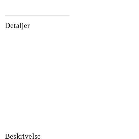
Detaljer
...
...
...
...
...
...
...
...
...
...
...
...
Beskrivelse