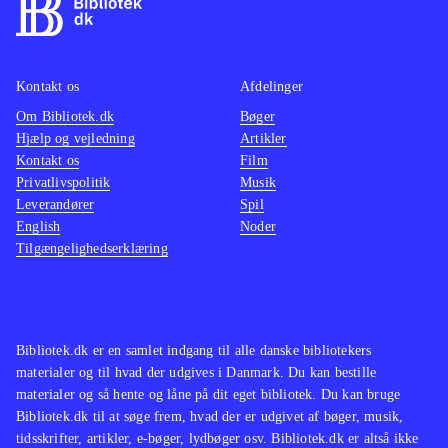
efter samme formular, men
mellem
efterhånden er der kommet rigtig
at konv
mange af denne type simulationsspil
musen t
Kontakt os
Afdelinger
som fx serierne "MySims" og
Denne v
Om Bibliotek.dk
"SimCity". Sid Meier's Civilization er
Bøger
accepta
Hjælp og vejledning
Artikler
en anden serie, der har begejstret den
Sims 3 
Kontakt os
Film
samme type spillere i mange år
.
denne e
Privatlivspolitik
Musik
The Sims 3 er et underholdende spil
foreta
Leverandører
Spil
English
Noder
med gode udfordringer. Det er flot
Ingen o
Tilgængelighedserklæring
lavet og selv til DS føles det som et
Sims s
The Sims-spil
.
simula
hidtil
konsol
Bibliotek.dk er en samlet indgang til alle danske bibliotekers
materialer og til hvad der udgives i Danmark. Du kan bestille
materialer og så hente og låne på dit eget bibliotek. Du kan bruge
Bibliotek.dk til at søge frem, hvad der er udgivet af bøger, musik,
tidsskrifter, artikler, e-bøger, lydbøger osv. Bibliotek.dk er altså ikke