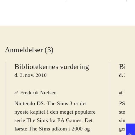
Anmeldelser (3)
Bibliotekernes vurdering
Bibli
d. 3. nov. 2010
d. 3. n
Frederik Nielsen
Tho
af
af
Nintendo DS. The Sims 3 er det
PS3, Xb
nyeste kapitel i den meget populære
største
serie The Sims fra EA Games. Det
simulat
første The Sims udkom i 2000 og
genera