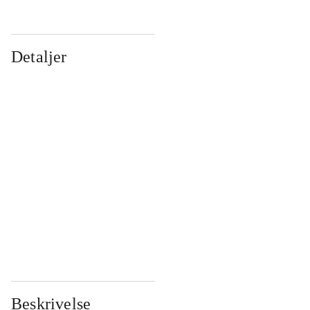
Detaljer
...
...
...
...
...
...
...
...
...
...
...
...
Beskrivelse