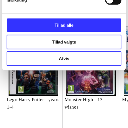
Marketing
Minder om
Tillad alle
Tillad valgte
Afvis
Lego Harry Potter - years
Monster High - 13
My
1-4
wishes