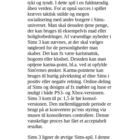
tykt og tyndt. I dette spil i en fuldstændig
åben verden. For at opnå succes i spillet
kræves taktisk snilde og megen
socialisering med andre borgere i Sims-
universet. Man skal desuden tjene penge,
der kan bruges til eksempelvis mad eller
boligforbedringer. Af væsentlige nyheder i
Sims 3 kan nævnes, at der skal vælges
nøgleord for de personligheder man
skaber. Det kan fx være karismatisk,
bogorm eller klodset. Desuden kan man
optjene karma-point, bl.a. ved at opfylde
Sim'ernes ønsker. Karma-pointene kan
bruges til hurtig påvirkning af dine Sims i
positiv eller negativ retning. Online-deling
af Sims og designs af fx møbler og huse er
muligt i både PS3- og Xbox-versionen.
Sims 3 kom til pc 1,5 år før konsol-
versionen. Den mellemliggende periode er
brugt på at konvertere pc'ens styring via
musen til konsollernes controllere. Denne
vanskelige proces har fået et acceptabelt
resultat
.
Sims 3 ligner de øvrige Sims-spil. I denne