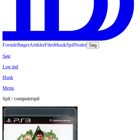
Forside
Bøger
Artikler
Film
Musik
Spil
Noder
Søg
Søg
Log ind
Husk
Menu
Spil / computerspil