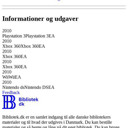
Informationer og udgaver
2010
Playstation 3
Playstation 3
EA
2010
Xbox 360
Xbox 360
EA
2010
Xbox 360
EA
2010
Xbox 360
EA
2010
Wii
Wii
EA
2010
Nintendo ds
Nintendo DS
EA
Feedback
Bibliotek.dk er en samlet indgang til alle danske bibliotekers
materialer og til hvad der udgives i Danmark. Du kan bestille
materialer og så hente og låne på dit eget bibliotek. Du kan bruge