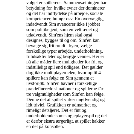
valget er spillerens. Sammensætningen har
betydning for, hvilke evner der dominerer
og det har indflydelse på arbejde, sociale
kompetencer, humør osv. En overvægtig,
indadvendt Sim avancerer ikke i jobbet
som politibetjent, som en veltrænet og
udadvendt. Sim'ens hjem skal også
designes, bygges til og om. Sim'en kan
bevæge sig frit rundt i byen, vælge
forskellige typer arbejde, underholdning,
fritidsaktiviteter og besøge venner. Her er
på alle måder flere muligheder for frit og
indstilleligt spil end tidligere. Det gælder
dog ikke multiplayerdelen, hvor op til 4
spillere kan følge en Sim gennem et
livsforløb. Sim'en havner i forskellige
prædefinerede situationer og spillerne får
tre valgmuligheder som Sim'en kan følge.
Denne del af spillet virker unødvendig og
lidt triviel. Grafikken er udmærket og
rimeligt detaljeret. Det er fint og
underholdende som singleplayerspil og det
er derfor ekstra ærgerligt, at spillet hakker
en del på konsollen
.