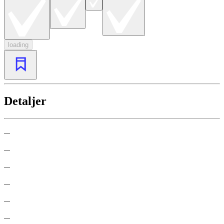
loading
Detaljer
...
...
...
...
...
...