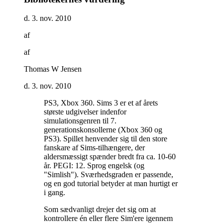
d. 3. nov. 2010
af
af
Thomas W Jensen
d. 3. nov. 2010
PS3, Xbox 360. Sims 3 er et af årets
største udgivelser indenfor
simulationsgenren til 7.
generationskonsollerne (Xbox 360 og
PS3). Spillet henvender sig til den store
fanskare af Sims-tilhængere, der
aldersmæssigt spænder bredt fra ca. 10-60
år. PEGI: 12. Sprog engelsk (og
"Simlish"). Sværhedsgraden er passende,
og en god tutorial betyder at man hurtigt er
i gang
.
Som sædvanligt drejer det sig om at
kontrollere én eller flere Sim'ere igennem