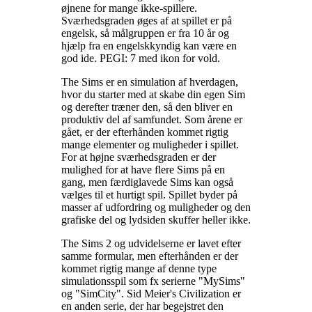
øjnene for mange ikke-spillere.
Sværhedsgraden øges af at spillet er på
engelsk, så målgruppen er fra 10 år og
hjælp fra en engelskkyndig kan være en
god ide. PEGI: 7 med ikon for vold
.
The Sims er en simulation af hverdagen,
hvor du starter med at skabe din egen Sim
og derefter træner den, så den bliver en
produktiv del af samfundet. Som årene er
gået, er der efterhånden kommet rigtig
mange elementer og muligheder i spillet.
For at højne sværhedsgraden er der
mulighed for at have flere Sims på en
gang, men færdiglavede Sims kan også
vælges til et hurtigt spil. Spillet byder på
masser af udfordring og muligheder og den
grafiske del og lydsiden skuffer heller ikke
.
The Sims 2 og udvidelserne er lavet efter
samme formular, men efterhånden er der
kommet rigtig mange af denne type
simulationsspil som fx serierne "MySims"
og "SimCity". Sid Meier's Civilization er
en anden serie, der har begejstret den