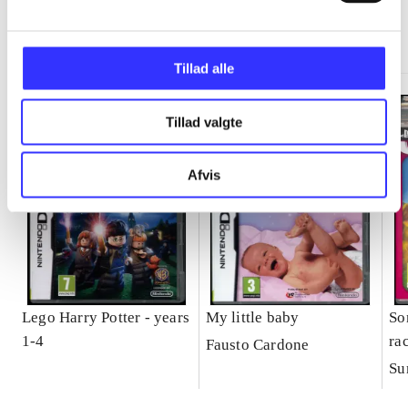
Minder om
Tillad alle
Tillad valgte
Afvis
Lego Harry Potter - years
My little baby
So
1-4
ra
Fausto Cardone
Su