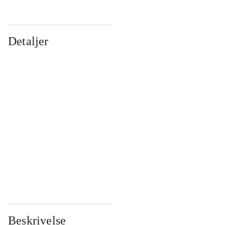
Detaljer
...
...
...
...
...
...
...
...
...
...
...
...
Beskrivelse