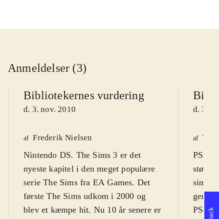
Anmeldelser (3)
Bibliotekernes vurdering
Bibli
d. 3. nov. 2010
d. 3. n
Frederik Nielsen
Tho
af
af
Nintendo DS. The Sims 3 er det
PS3, Xb
nyeste kapitel i den meget populære
største
serie The Sims fra EA Games. Det
simulat
første The Sims udkom i 2000 og
genera
blev et kæmpe hit. Nu 10 år senere er
PS3). S