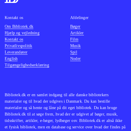
efterhånden er der kommet rigtig
at konv
mange af denne type simulationsspil
musen t
Kontakt os
Afdelinger
som fx serierne "MySims" og
Denne v
Om Bibliotek.dk
"SimCity". Sid Meier's Civilization er
Bøger
accepta
Hjælp og vejledning
Artikler
en anden serie, der har begejstret den
Sims 3 
Kontakt os
Film
samme type spillere i mange år
.
denne e
Privatlivspolitik
Musik
The Sims 3 er et underholdende spil
foreta
Leverandører
Spil
English
Noder
med gode udfordringer. Det er flot
Ingen o
Tilgængelighedserklæring
lavet og selv til DS føles det som et
Sims s
The Sims-spil
.
simula
hidtil
konsol
Bibliotek.dk er en samlet indgang til alle danske bibliotekers
materialer og til hvad der udgives i Danmark. Du kan bestille
materialer og så hente og låne på dit eget bibliotek. Du kan bruge
Bibliotek.dk til at søge frem, hvad der er udgivet af bøger, musik,
tidsskrifter, artikler, e-bøger, lydbøger osv. Bibliotek.dk er altså ikke
et fysisk bibliotek, men en database og service over hvad der findes på