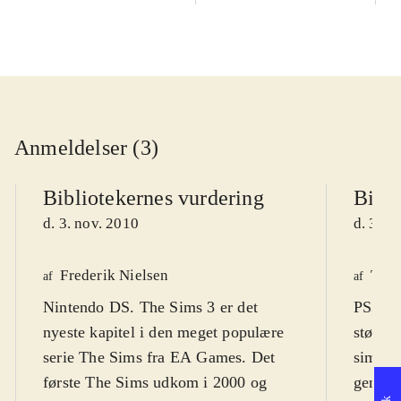
Anmeldelser (3)
Bibliotekernes vurdering
Bibli
d. 3. nov. 2010
d. 3. n
Frederik Nielsen
Tho
af
af
Nintendo DS. The Sims 3 er det
PS3, Xb
nyeste kapitel i den meget populære
største
serie The Sims fra EA Games. Det
simulat
første The Sims udkom i 2000 og
genera