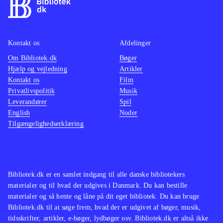
efter samme formular, men
mellem
efterhånden er der kommet rigtig
at konv
mange af denne type simulationsspil
musen t
Kontakt os
Afdelinger
som fx serierne "MySims" og
Denne v
Om Bibliotek.dk
"SimCity". Sid Meier's Civilization er
Bøger
accepta
Hjælp og vejledning
Artikler
en anden serie, der har begejstret den
Sims 3 
Kontakt os
Film
samme type spillere i mange år
.
denne e
Privatlivspolitik
Musik
The Sims 3 er et underholdende spil
foreta
Leverandører
Spil
English
Noder
med gode udfordringer. Det er flot
Ingen o
Tilgængelighedserklæring
lavet og selv til DS føles det som et
Sims s
The Sims-spil
.
simula
hidtil
konsol
Bibliotek.dk er en samlet indgang til alle danske bibliotekers
materialer og til hvad der udgives i Danmark. Du kan bestille
materialer og så hente og låne på dit eget bibliotek. Du kan bruge
Bibliotek.dk til at søge frem, hvad der er udgivet af bøger, musik,
tidsskrifter, artikler, e-bøger, lydbøger osv. Bibliotek.dk er altså ikke