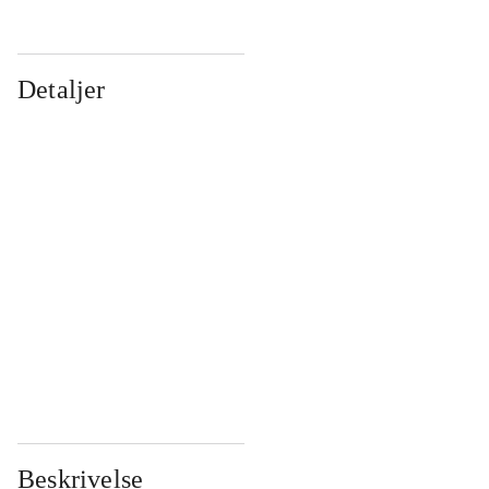
Detaljer
...
...
...
...
...
...
...
...
...
...
...
...
Beskrivelse