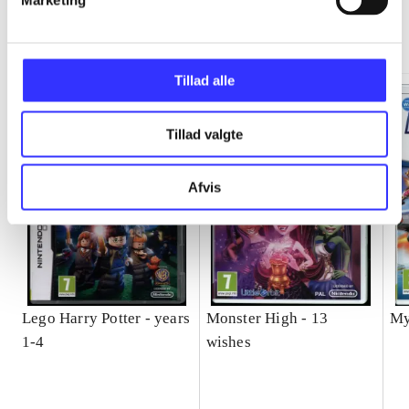
Marketing
Minder om
Tillad alle
Tillad valgte
Afvis
Lego Harry Potter - years
Monster High - 13
My
1-4
wishes