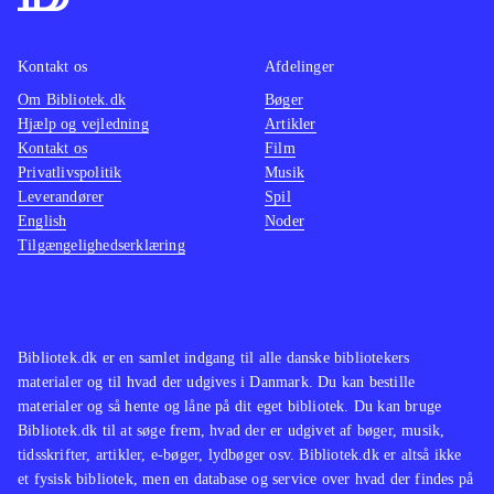
efterhånden er der kommet rigtig
at konv
mange af denne type simulationsspil
musen t
Kontakt os
Afdelinger
som fx serierne "MySims" og
Denne v
Om Bibliotek.dk
"SimCity". Sid Meier's Civilization er
Bøger
accepta
Hjælp og vejledning
Artikler
en anden serie, der har begejstret den
Sims 3 
Kontakt os
Film
samme type spillere i mange år
.
denne e
Privatlivspolitik
Musik
The Sims 3 er et underholdende spil
foreta
Leverandører
Spil
English
Noder
med gode udfordringer. Det er flot
Ingen o
Tilgængelighedserklæring
lavet og selv til DS føles det som et
Sims s
The Sims-spil
.
simula
hidtil
konsol
Bibliotek.dk er en samlet indgang til alle danske bibliotekers
materialer og til hvad der udgives i Danmark. Du kan bestille
materialer og så hente og låne på dit eget bibliotek. Du kan bruge
Bibliotek.dk til at søge frem, hvad der er udgivet af bøger, musik,
tidsskrifter, artikler, e-bøger, lydbøger osv. Bibliotek.dk er altså ikke
et fysisk bibliotek, men en database og service over hvad der findes på