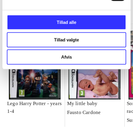
Minder om
Tillad alle
Tillad valgte
Afvis
Lego Harry Potter - years
My little baby
So
1-4
ra
Fausto Cardone
Su