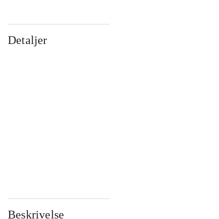
Detaljer
...
...
...
...
...
...
...
...
...
...
...
...
Beskrivelse