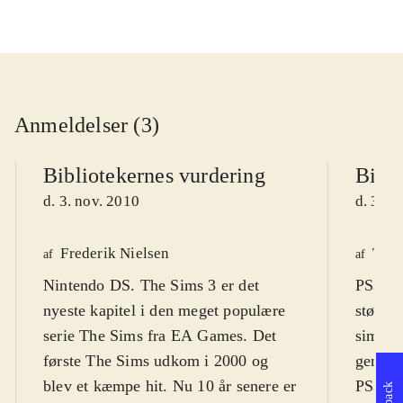
Anmeldelser (3)
Bibliotekernes vurdering
Bibli
d. 3. nov. 2010
d. 3. n
Frederik Nielsen
Tho
af
af
Nintendo DS. The Sims 3 er det
PS3, Xb
nyeste kapitel i den meget populære
største
serie The Sims fra EA Games. Det
simulat
første The Sims udkom i 2000 og
genera
blev et kæmpe hit. Nu 10 år senere er
PS3). S