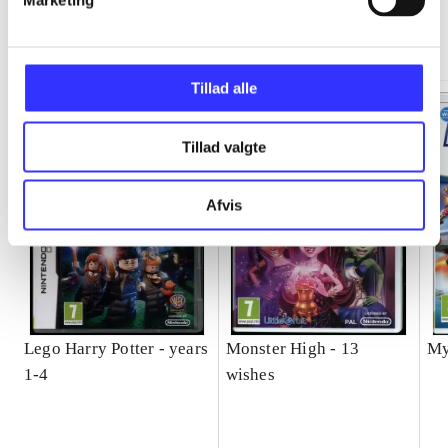
Marketing
Minder om
Tillad alle
Tillad valgte
Afvis
Lego Harry Potter - years
Monster High - 13
My
1-4
wishes