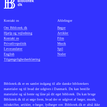
efter samme formular, men
mellem
efterhånden er der kommet rigtig
at konv
mange af denne type simulationsspil
musen t
Kontakt os
Afdelinger
som fx serierne "MySims" og
Denne v
Om Bibliotek.dk
"SimCity". Sid Meier's Civilization er
Bøger
accepta
Hjælp og vejledning
Artikler
en anden serie, der har begejstret den
Sims 3 
Kontakt os
Film
samme type spillere i mange år
.
denne e
Privatlivspolitik
Musik
The Sims 3 er et underholdende spil
foreta
Leverandører
Spil
English
Noder
med gode udfordringer. Det er flot
Ingen o
Tilgængelighedserklæring
lavet og selv til DS føles det som et
Sims s
The Sims-spil
.
simula
hidtil
konsol
Bibliotek.dk er en samlet indgang til alle danske bibliotekers
materialer og til hvad der udgives i Danmark. Du kan bestille
materialer og så hente og låne på dit eget bibliotek. Du kan bruge
Bibliotek.dk til at søge frem, hvad der er udgivet af bøger, musik,
tidsskrifter, artikler, e-bøger, lydbøger osv. Bibliotek.dk er altså ikke