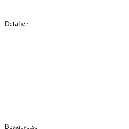
Detaljer
...
...
...
...
...
...
...
...
...
...
...
...
Beskrivelse