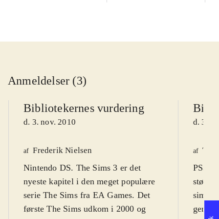
Anmeldelser (3)
Bibliotekernes vurdering
Bibli
d. 3. nov. 2010
d. 3. n
Frederik Nielsen
Tho
af
af
Nintendo DS. The Sims 3 er det
PS3, Xb
nyeste kapitel i den meget populære
største
serie The Sims fra EA Games. Det
simulat
første The Sims udkom i 2000 og
genera