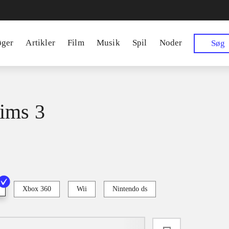
øger
Artikler
Film
Musik
Spil
Noder
Søg
ims 3
Xbox 360
Wii
Nintendo ds