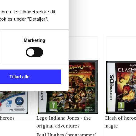
dre eller tilbagetrække dit
okies under ”Detaljer”.
Marketing
Tillad alle
heroes
Lego Indiana Jones - the
Clash of hero
original adventures
magic
Paul Hughes (programmør)