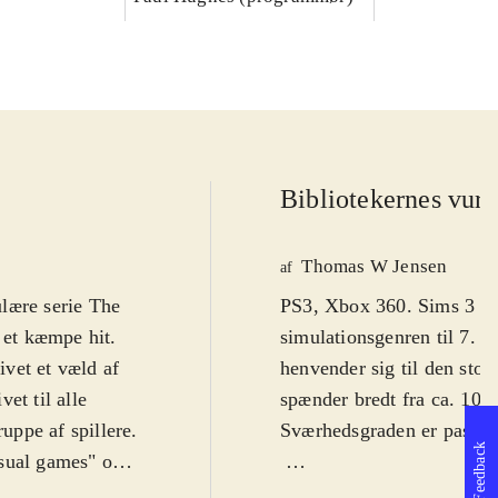
Bibliotekernes vurd
Thomas W Jensen
af
lære serie The
PS3, Xbox 360. Sims 3 er e
 et kæmpe hit.
simulationsgenren til 7. 
ivet et væld af
henvender sig til den stor
et til alle
spænder bredt fra ca. 10-
ppe af spillere.
Sværhedsgraden er passend
Feedback
asual games" og
 at spillet er
Som sædvanligt drejer det 