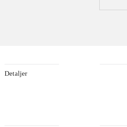
Detaljer
...
...
...
...