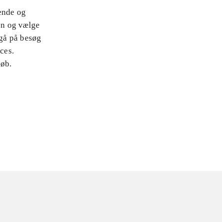
ende og
yen og vælge
 gå på besøg
ces.
løb.