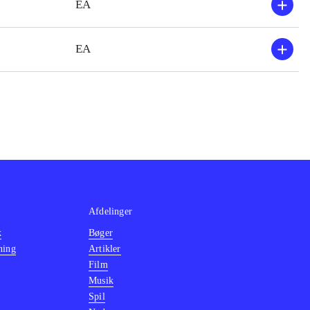
EA
konsolversion
.
EA
Afdelinger
k
Bøger
ning
Artikler
Film
Musik
Spil