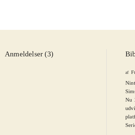
Anmeldelser (3)
Bib
F
af
Nint
Sim
Nu 1
udvi
plat
Seri
har 