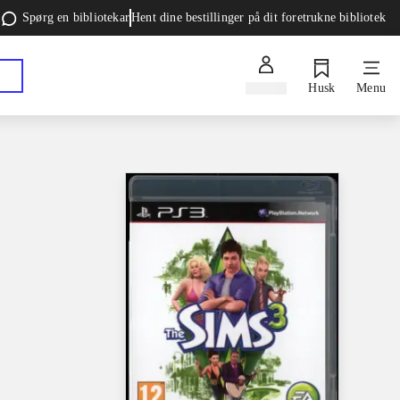
Spørg en bibliotekar
Hent dine bestillinger på dit foretrukne bibliotek
Log ind
Husk
Menu