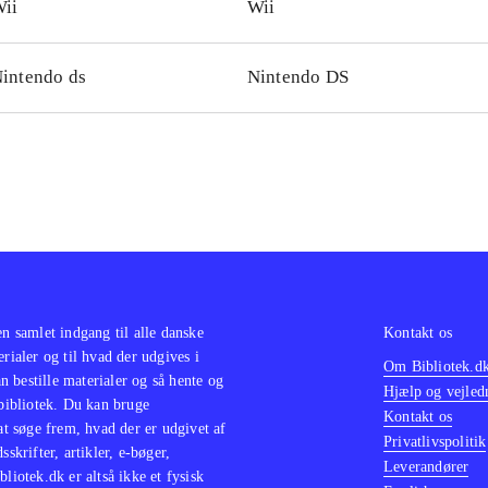
ii
Wii
intendo ds
Nintendo DS
en samlet indgang til alle danske
Kontakt os
erialer og til hvad der udgives i
Om Bibliotek.d
 bestille materialer og så hente og
Hjælp og vejled
 bibliotek. Du kan bruge
Kontakt os
 at søge frem, hvad der er udgivet af
Privatlivspolitik
sskrifter, artikler, e-bøger,
Leverandører
bliotek.dk er altså ikke et fysisk