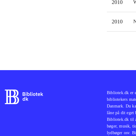
2010
W
2010
N
Bibliotek.dk er 
bibliotekers mat
Danmark. Du kan
låne på dit eget
Bibliotek.dk til
bøger, musik, tid
lydbøger osv. Bi