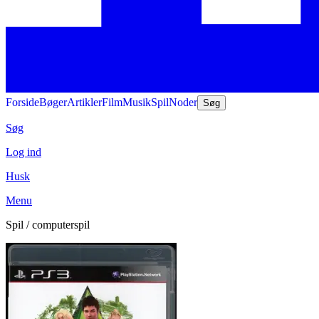
Forside
Bøger
Artikler
Film
Musik
Spil
Noder
Søg
Søg
Log ind
Husk
Menu
Spil / computerspil