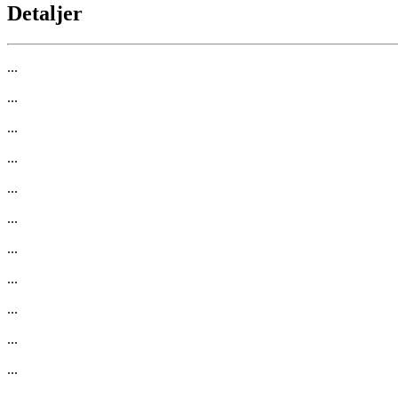
Detaljer
...
...
...
...
...
...
...
...
...
...
...