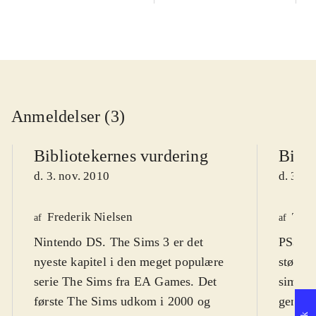
Anmeldelser (3)
Bibliotekernes vurdering
Bibli
d. 3. nov. 2010
d. 3. n
Frederik Nielsen
Tho
af
af
Nintendo DS. The Sims 3 er det
PS3, Xb
nyeste kapitel i den meget populære
største
serie The Sims fra EA Games. Det
simulat
første The Sims udkom i 2000 og
genera