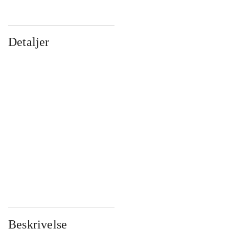
Detaljer
...
...
...
...
...
...
...
...
...
...
...
...
Beskrivelse