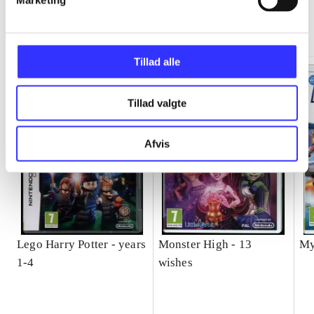
Marketing
Minder om
Tillad alle
Tillad valgte
Afvis
Lego Harry Potter - years
Monster High - 13
My
1-4
wishes