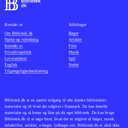
efter samme formular, men
mellem
efterhånden er der kommet rigtig
at konv
mange af denne type simulationsspil
musen t
Kontakt os
Afdelinger
som fx serierne "MySims" og
Denne v
Om Bibliotek.dk
"SimCity". Sid Meier's Civilization er
Bøger
accepta
Hjælp og vejledning
Artikler
en anden serie, der har begejstret den
Sims 3 
Kontakt os
Film
samme type spillere i mange år
.
denne e
Privatlivspolitik
Musik
The Sims 3 er et underholdende spil
foreta
Leverandører
Spil
English
Noder
med gode udfordringer. Det er flot
Ingen o
Tilgængelighedserklæring
lavet og selv til DS føles det som et
Sims s
The Sims-spil
.
simula
hidtil
konsol
Bibliotek.dk er en samlet indgang til alle danske bibliotekers
materialer og til hvad der udgives i Danmark. Du kan bestille
materialer og så hente og låne på dit eget bibliotek. Du kan bruge
Bibliotek.dk til at søge frem, hvad der er udgivet af bøger, musik,
tidsskrifter, artikler, e-bøger, lydbøger osv. Bibliotek.dk er altså ikke