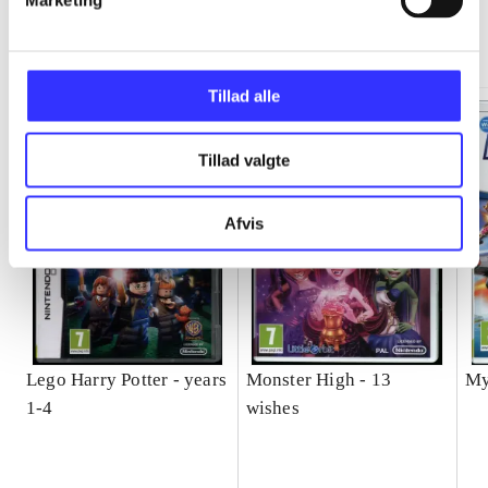
Marketing
Minder om
Tillad alle
Tillad valgte
Afvis
Lego Harry Potter - years
Monster High - 13
My
1-4
wishes