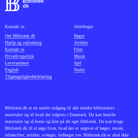
efter samme formular, men
mellem
efterhånden er der kommet rigtig
at konv
mange af denne type simulationsspil
musen t
Kontakt os
Afdelinger
som fx serierne "MySims" og
Denne v
Om Bibliotek.dk
"SimCity". Sid Meier's Civilization er
Bøger
accepta
Hjælp og vejledning
Artikler
en anden serie, der har begejstret den
Sims 3 
Kontakt os
Film
samme type spillere i mange år
.
denne e
Privatlivspolitik
Musik
The Sims 3 er et underholdende spil
foreta
Leverandører
Spil
English
Noder
med gode udfordringer. Det er flot
Ingen o
Tilgængelighedserklæring
lavet og selv til DS føles det som et
Sims s
The Sims-spil
.
simula
hidtil
konsol
Bibliotek.dk er en samlet indgang til alle danske bibliotekers
materialer og til hvad der udgives i Danmark. Du kan bestille
materialer og så hente og låne på dit eget bibliotek. Du kan bruge
Bibliotek.dk til at søge frem, hvad der er udgivet af bøger, musik,
tidsskrifter, artikler, e-bøger, lydbøger osv. Bibliotek.dk er altså ikke