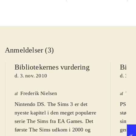
Anmeldelser (3)
Bibliotekernes vurdering
Bibli
d. 3. nov. 2010
d. 3. n
Frederik Nielsen
Tho
af
af
Nintendo DS. The Sims 3 er det
PS3, Xb
nyeste kapitel i den meget populære
største
serie The Sims fra EA Games. Det
simulat
første The Sims udkom i 2000 og
genera