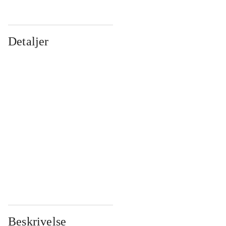
Detaljer
...
...
...
...
...
...
...
...
...
...
...
...
Beskrivelse