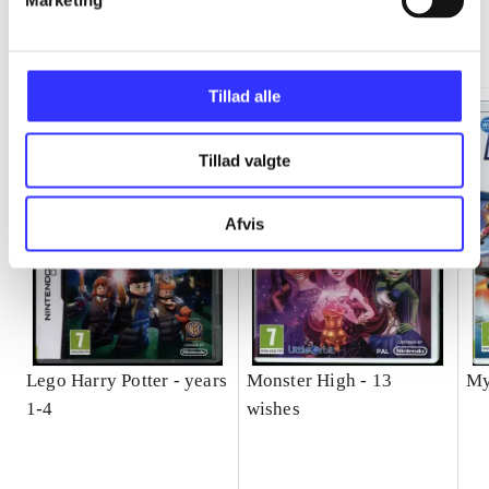
Marketing
Minder om
Tillad alle
Tillad valgte
Afvis
Lego Harry Potter - years
Monster High - 13
My
1-4
wishes