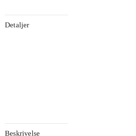
Detaljer
...
...
...
...
...
...
...
...
...
...
...
...
Beskrivelse