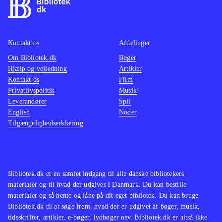
efter samme formular, men
mellem
efterhånden er der kommet rigtig
at konv
mange af denne type simulationsspil
musen t
Kontakt os
Afdelinger
som fx serierne "MySims" og
Denne v
Om Bibliotek.dk
"SimCity". Sid Meier's Civilization er
Bøger
accepta
Hjælp og vejledning
Artikler
en anden serie, der har begejstret den
Sims 3 
Kontakt os
Film
samme type spillere i mange år
.
denne e
Privatlivspolitik
Musik
The Sims 3 er et underholdende spil
foreta
Leverandører
Spil
English
Noder
med gode udfordringer. Det er flot
Ingen o
Tilgængelighedserklæring
lavet og selv til DS føles det som et
Sims s
The Sims-spil
.
simula
hidtil
konsol
Bibliotek.dk er en samlet indgang til alle danske bibliotekers
materialer og til hvad der udgives i Danmark. Du kan bestille
materialer og så hente og låne på dit eget bibliotek. Du kan bruge
Bibliotek.dk til at søge frem, hvad der er udgivet af bøger, musik,
tidsskrifter, artikler, e-bøger, lydbøger osv. Bibliotek.dk er altså ikke