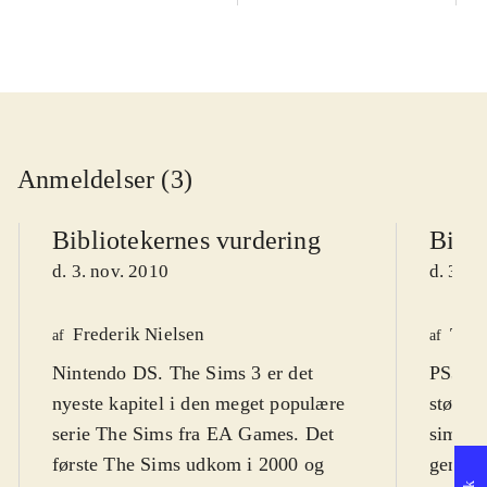
Anmeldelser (3)
Bibliotekernes vurdering
Bibli
d. 3. nov. 2010
d. 3. n
Frederik Nielsen
Tho
af
af
Nintendo DS. The Sims 3 er det
PS3, Xb
nyeste kapitel i den meget populære
største
serie The Sims fra EA Games. Det
simulat
første The Sims udkom i 2000 og
genera