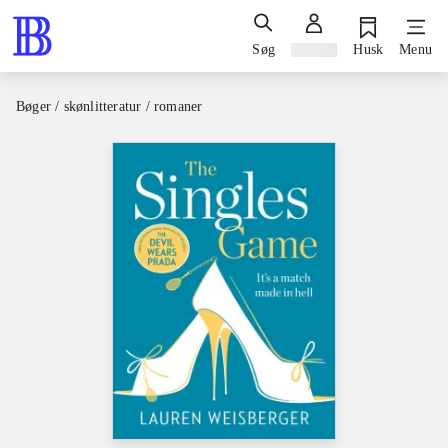
Søg
Log ind
Husk
Menu
Bøger / skønlitteratur / romaner