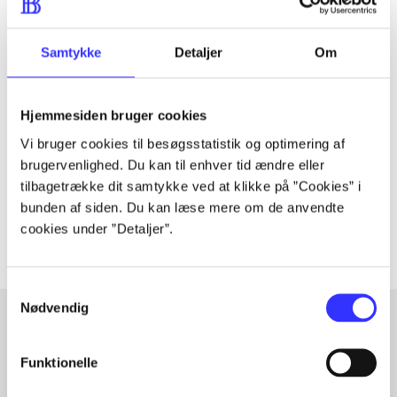
Samtykke
Detaljer
Om
Tidsskrift
Artiklen er en del af
Hjemmesiden bruger cookies
Vi bruger cookies til besøgsstatistik og optimering af
lorem ipsum dolor sit amet ...
brugervenlighed. Du kan til enhver tid ændre eller
Tidsskrift
tilbagetrække dit samtykke ved at klikke på ”Cookies” i
Artiklerne i
handler ofte om
bunden af siden. Du kan læse mere om de anvendte
cookies under ”Detaljer”.
Samtykkevalg
Nødvendig
Artikler med samme emner
Funktionelle
Fra