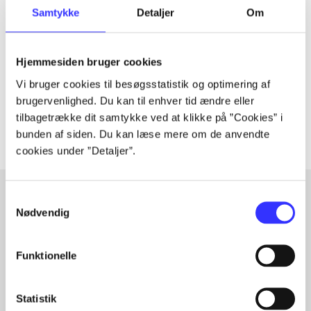
Tidsskrift
Samtykke
Detaljer
Om
Artiklen er en del af
Hjemmesiden bruger cookies
lorem ipsum dolor sit amet ...
Tidsskrift
Vi bruger cookies til besøgsstatistik og optimering af
brugervenlighed. Du kan til enhver tid ændre eller
Artiklerne i
handler ofte om
tilbagetrække dit samtykke ved at klikke på ”Cookies” i
bunden af siden. Du kan læse mere om de anvendte
cookies under ”Detaljer”.
Samtykkevalg
Nødvendig
Artikler med samme emner
Fra
Funktionelle
Statistik