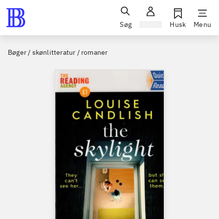
Søg
Log ind
Husk
Menu
Bøger / skønlitteratur / romaner