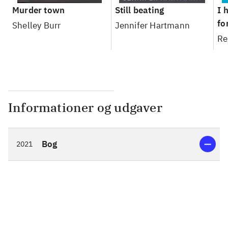
Murder town
Still beating
I 
fo
Shelley Burr
Jennifer Hartmann
Re
Informationer og udgaver
Bog
2021