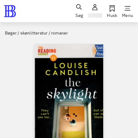
Søg
Log ind
Husk
Menu
Bøger / skønlitteratur / romaner