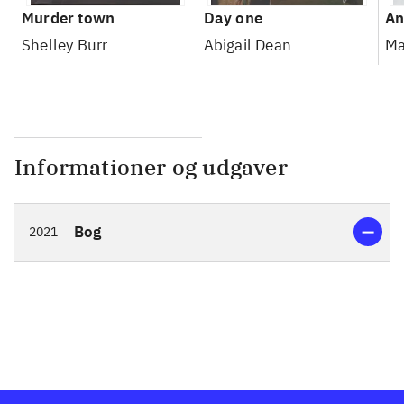
Murder town
Day one
An
Shelley Burr
Abigail Dean
Ma
Informationer og udgaver
Bog
2021