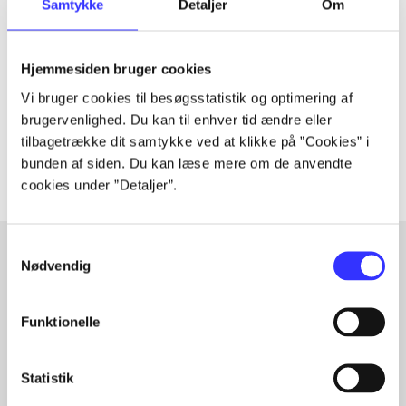
Tidsskrift
Samtykke
Detaljer
Om
Artiklen er en del af
Hjemmesiden bruger cookies
lorem ipsum dolor sit amet ...
Vi bruger cookies til besøgsstatistik og optimering af
Tidsskrift
brugervenlighed. Du kan til enhver tid ændre eller
Artiklerne i
handler ofte om
tilbagetrække dit samtykke ved at klikke på ”Cookies” i
bunden af siden. Du kan læse mere om de anvendte
cookies under ”Detaljer”.
Samtykkevalg
Nødvendig
Artikler med samme emner
Fra
Funktionelle
Statistik