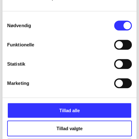
Alle registrerede artikler fordelt på udgivelser
Samtykkevalg
...
Nødvendig
...
Funktionelle
...
Statistik
...
Marketing
...
Tillad alle
Tillad valgte