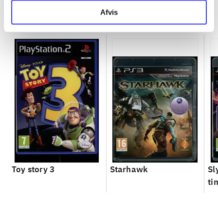
Afvis
Minder om
Toy story 3
Starhawk
Sl
ti