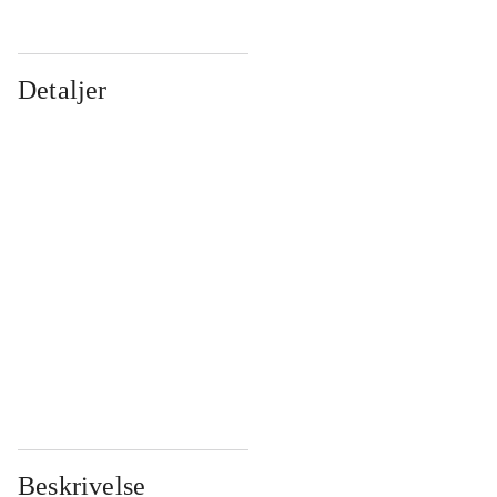
Detaljer
...
...
...
...
...
...
...
...
...
...
...
...
Beskrivelse