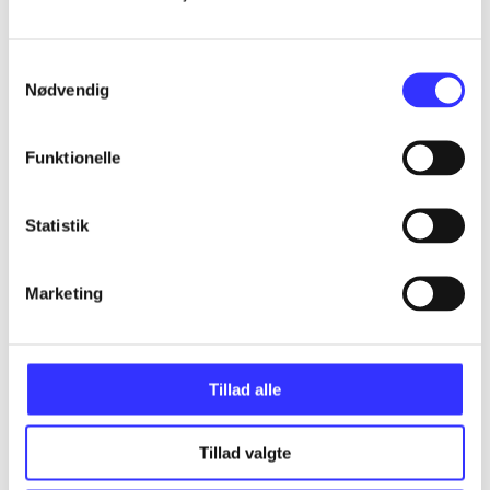
Alle registrerede artikler fordelt på udgivelser
Samtykkevalg
...
Nødvendig
...
Funktionelle
...
Statistik
...
Marketing
...
Tillad alle
Tillad valgte