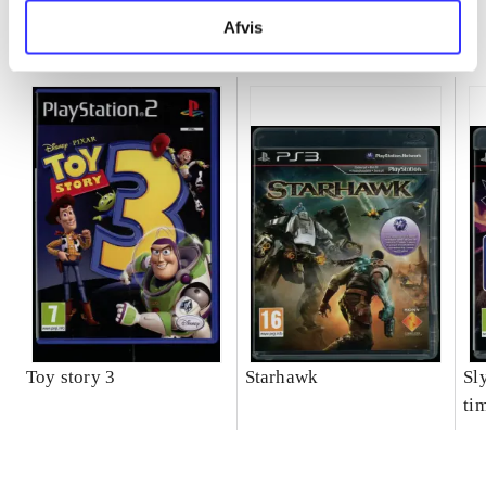
Afvis
Minder om
Toy story 3
Starhawk
Sl
ti