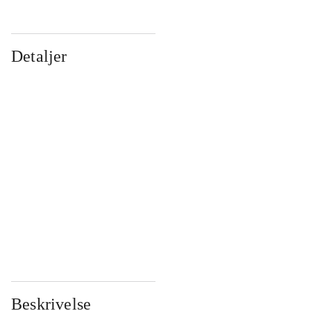
Detaljer
...
...
...
...
...
...
...
...
...
...
...
...
Beskrivelse