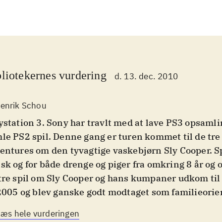
liotekernes vurdering
d. 13. dec. 2010
enrik Schou
ystation 3. Sony har travlt med at lave PS3 opsamli
le PS2 spil. Denne gang er turen kommet til de tre
entures om den tyvagtige vaskebjørn Sly Cooper. Sp
sk og for både drenge og piger fra omkring 8 år og 
tre spil om Sly Cooper og hans kumpaner udkom til
 2005 og blev ganske godt modtaget som familieori
tformspil. Alle tre spil er action-adventures med en
Læs hele vurderingen
tformselementer, der har et charmerende persongall