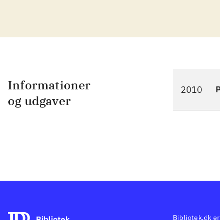
for
vas
dog
for
lyd
sen
Informationer
2010
P
nav
og udgaver
Ban
hvi
ænd
høj
Mov
pyn
Sly
tid
De 
Bibliotek.dk er