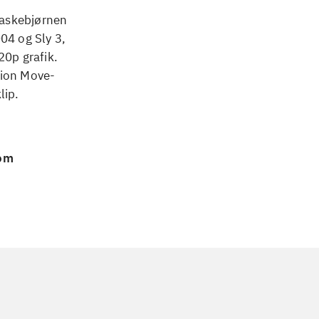
 vaskebjørnen
04 og Sly 3,
20p grafik.
tion Move-
lip.
 om