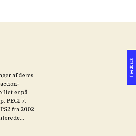
Feedback
nger af deres
 action-
illet er på
op. PEGI 7
.
 PS2 fra 2002
enterede
 hel del
eri i form af