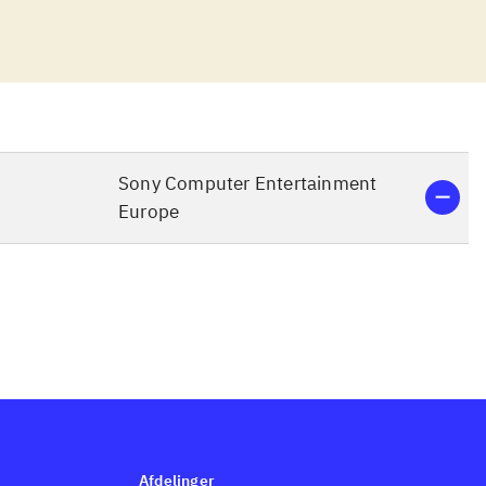
 en
ilede indbrud -
indet
t bevæge sig
ver mission Sly
n skal
Sony Computer Entertainment
 nye områder.
Europe
spil er banal,
ting der er
velse er en
 Playstation
ist mest er til
l PS3 - fx de
denne
Afdelinger