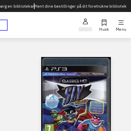
Hent dine bestillinger på dit foretrukne bibliotek
ørg en bibliotekar
Log ind
Husk
Menu