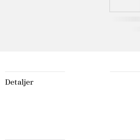
Detaljer
...
...
...
...