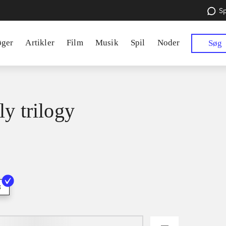
Sp
øger
Artikler
Film
Musik
Spil
Noder
Søg
ly trilogy
3