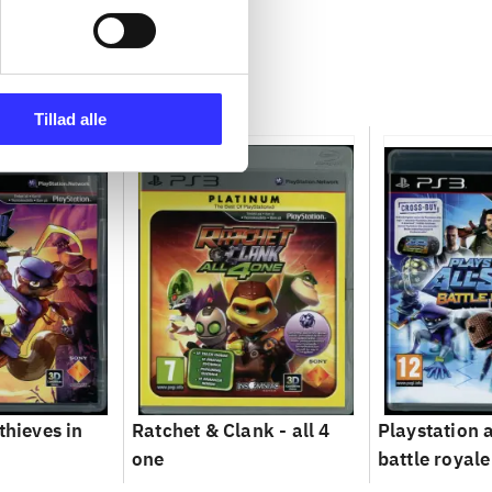
Tillad alle
thieves in
Ratchet & Clank - all 4
Playstation a
one
battle royale