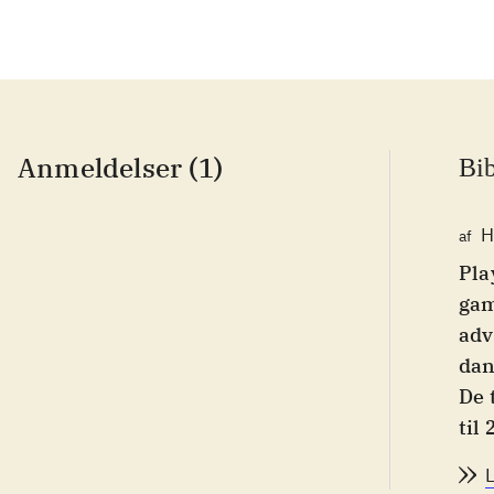
Anmeldelser (1)
Bib
H
af
Pla
gam
adv
dan
De 
til
pla
pla