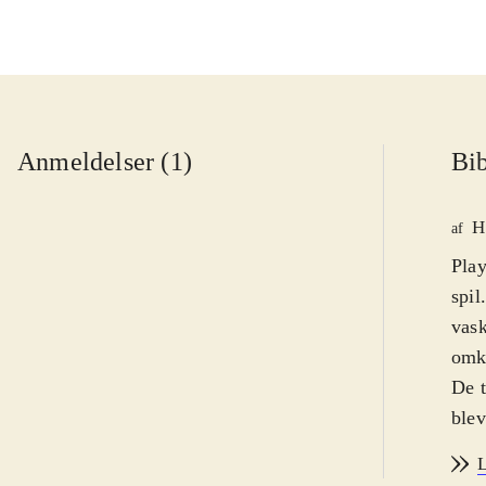
Anmeldelser (1)
Bib
H
af
Play
spil
vask
omk
De t
blev
acti
L
pers