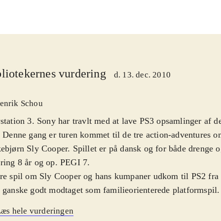
liotekernes vurdering
d. 13. dec. 2010
enrik Schou
station 3. Sony har travlt med at lave PS3 opsamlinger af 
. Denne gang er turen kommet til de tre action-adventures o
ebjørn Sly Cooper. Spillet er på dansk og for både drenge o
ring 8 år og op. PEGI 7
.
re spil om Sly Cooper og hans kumpaner udkom til PS2 fra 
 ganske godt modtaget som familieorienterede platformspil. A
on-adventures med en hel del platformselementer, der har e
æs hele vurderingen
ongalleri i form af forskellige dyr. I spillene styrer man me