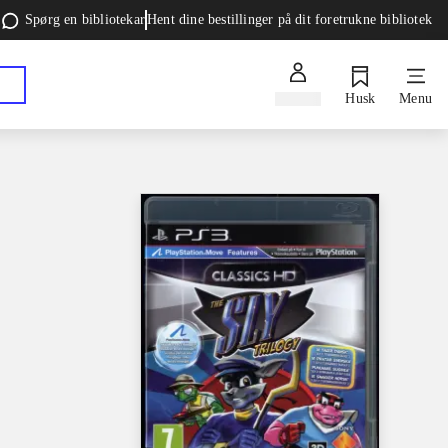
Spørg en bibliotekar
Hent dine bestillinger på dit foretrukne bibliotek
Log ind
Husk
Menu