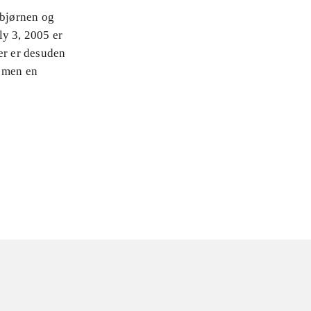
ebjørnen og
ly 3, 2005 er
er er desuden
, men en