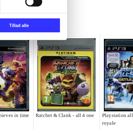
Tillad alle
hieves in time
Ratchet & Clank - all 4 one
Playstation all
royale