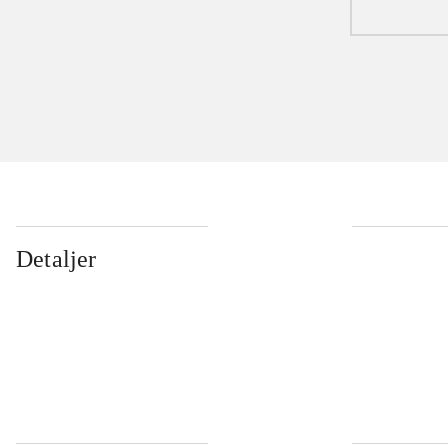
Detaljer
...
...
...
...