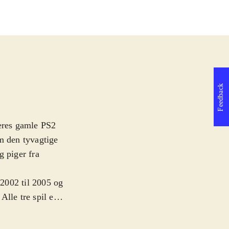
Feedback
deres gamle PS2
m den tyvagtige
g piger fra
2002 til 2005 og
lle tre spil er
t charmerende
stertyven Sly, en