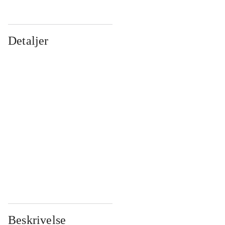
Detaljer
...
...
...
...
...
...
...
...
...
...
...
...
Beskrivelse