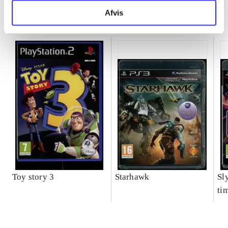
Afvis
Minder om
Toy story 3
Starhawk
Sl
ti