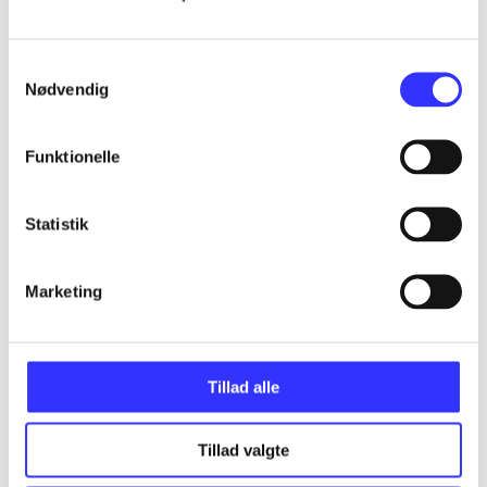
Alle registrerede artikler fordelt på udgivelser
Samtykkevalg
...
Nødvendig
...
Funktionelle
...
Statistik
...
Marketing
...
Tillad alle
Tillad valgte