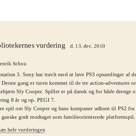
liotekernes vurdering
d. 13. dec. 2010
enrik Schou
station 3. Sony har travlt med at lave PS3 opsamlinger af 
. Denne gang er turen kommet til de tre action-adventures o
ebjørn Sly Cooper. Spillet er på dansk og for både drenge o
ring 8 år og op. PEGI 7
.
re spil om Sly Cooper og hans kumpaner udkom til PS2 fra 
 ganske godt modtaget som familieorienterede platformspil. A
on-adventures med en hel del platformselementer, der har e
æs hele vurderingen
ongalleri i form af forskellige dyr. I spillene styrer man me