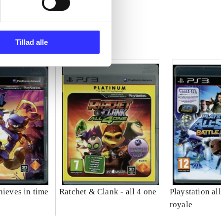
Tillad alle
hieves in time
Ratchet & Clank - all 4 one
Playstation all
royale