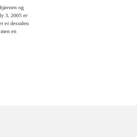
ebjørnen og
ly 3, 2005 er
er er desuden
, men en