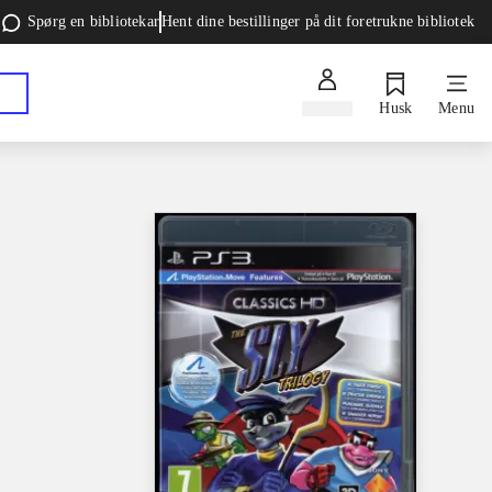
Spørg en bibliotekar
Hent dine bestillinger på dit foretrukne bibliotek
Log ind
Husk
Menu