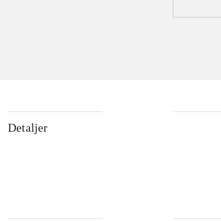
Detaljer
...
...
...
...