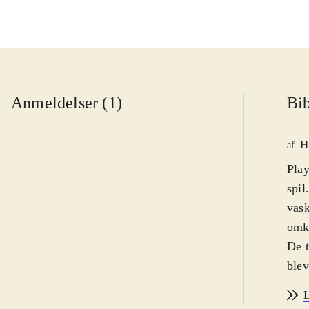
Anmeldelser (1)
Bib
H
af
Play
spil
vask
omk
De t
blev
acti
L
pers