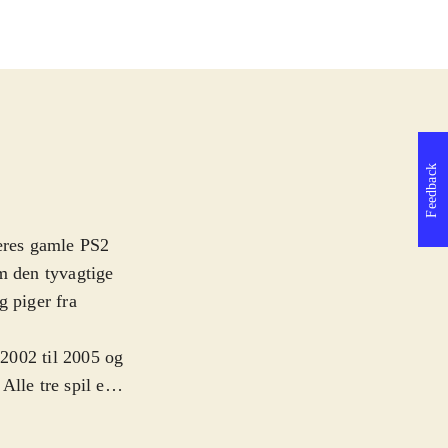
Feedback
deres gamle PS2
m den tyvagtige
g piger fra
2002 til 2005 og
lle tre spil er
t charmerende
stertyven Sly, en