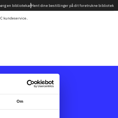
Hent dine bestillinger på dit foretrukne bibliotek
ørg en bibliotekar
C kundeservice
.
Afdelinger
dk
Bøger
dning
Artikler
Om
Film
k
Musik