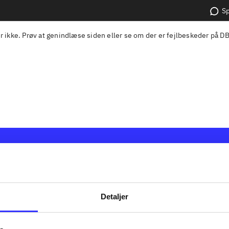
Sp
r ikke. Prøv at genindlæse siden eller se om der er fejlbeskeder på
DB
 en samlet indgang til alle
Kontakt os
kers materialer og til hvad der
Om Bibliotek.
ark. Du kan bestille materialer
Hjælp og vejle
Detaljer
låne på dit eget bibliotek. Du
Kontakt os
otek.dk til at søge frem, hvad
Privatlivspoliti
af bøger, musik, tidsskrifter,