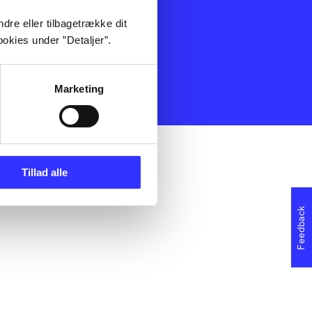
Spil
Noder
dre eller tilbagetrække dit
dserklæring
okies under ”Detaljer”.
Marketing
Tillad alle
Feedback