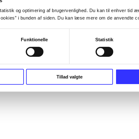
s
Leverandører
er, lydbøger osv. Bibliotek.dk er
English
ysisk bibliotek, men en database
atistik og optimering af brugervenlighed. Du kan til enhver tid æn
r hvad der findes på danske
Tilgængelighe
ookies” i bunden af siden. Du kan læse mere om de anvendte co
ioteker, som du kan bestille og
it lokale bibliotek.
Funktionelle
Statistik
okieindstillinger
Tillad valgte