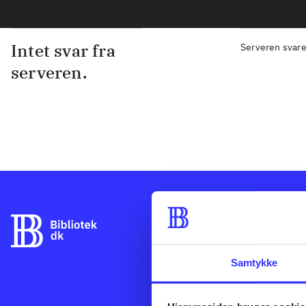
Intet svar fra
Serveren svare
serveren.
Bibliotek.dk er
danske bibliote
udgives i Danm
Samtykke
og så hente og 
kan bruge Bibli
der er udgivet 