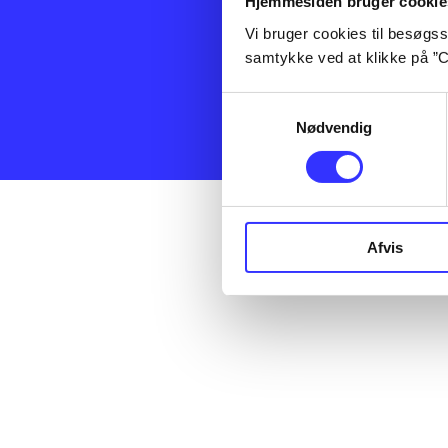
Hjemmesiden bruger cookie
artikler, e-bøg
altså ikke et f
Vi bruger cookies til besøgsst
og service ove
samtykke ved at klikke på ”C
offentlige bibl
få leveret til d
Samtykkevalg
Nødvendig
Administrer co
Afvis