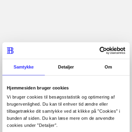
Artikler med samme emner
Fra
Samtykke
Detaljer
Om
Artikler
Hjemmesiden bruger cookies
Alle registrerede artikler fordelt på udgivelser
Vi bruger cookies til besøgsstatistik og optimering af
brugervenlighed. Du kan til enhver tid ændre eller
...
tilbagetrække dit samtykke ved at klikke på ”Cookies” i
...
bunden af siden. Du kan læse mere om de anvendte
...
cookies under ”Detaljer”.
...