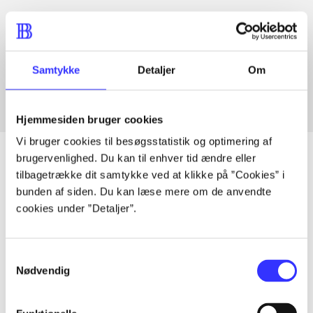
Artikler med samme emner
Fra
Samtykke
Detaljer
Om
Hjemmesiden bruger cookies
Vi bruger cookies til besøgsstatistik og optimering af
brugervenlighed. Du kan til enhver tid ændre eller
tilbagetrække dit samtykke ved at klikke på ”Cookies” i
bunden af siden. Du kan læse mere om de anvendte
Artikler
cookies under ”Detaljer”.
Alle registrerede artikler fordelt på udgivelser
Samtykkevalg
...
Nødvendig
...