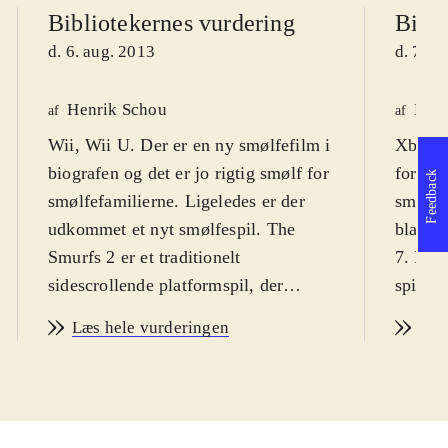
Bibliotekernes vurdering
Bibli
d. 6. aug. 2013
d. 7. a
Henrik Schou
Pete
af
af
Wii, Wii U. Der er en ny smølfefilm i
Xbox 3
biografen og det er jo rigtig smølf for
for de 
Feedback
smølfefamilierne. Ligeledes er der
små blå
udkommet et nyt smølfespil. The
blandi
Smurfs 2 er et traditionelt
7. Fra
sidescrollende platformspil, der
spillet
henvender sig til de yngste gamere.
WiiU-s
Læs hele vurderingen
Læs
Spillet er for drenge og piger fra ca.
Smølfi
6 år og op. PEGI 7. På dansk
.
fæle G
Den onde Gargamel har, ved hjælp af
De andr
nogle smølfelignende væsner, kaldet
verden,