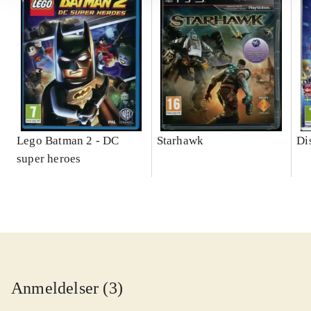
Lego Batman 2 - DC
Starhawk
Di
super heroes
Anmeldelser (3)