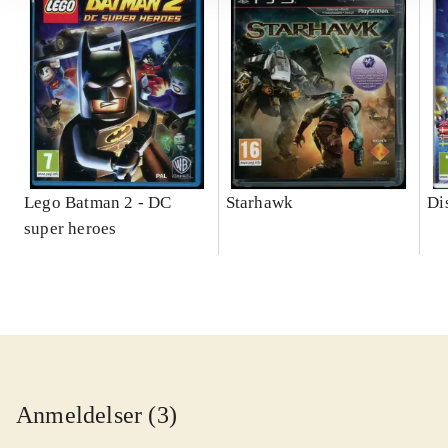
Lego Batman 2 - DC
Starhawk
Di
super heroes
Anmeldelser (3)