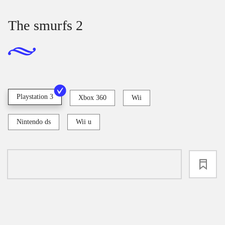
The smurfs 2
Playstation 3
Xbox 360
Wii
Nintendo ds
Wii u
loading