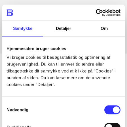
Artikler med samme emner
Fra
Samtykke
Detaljer
Om
Hjemmesiden bruger cookies
Vi bruger cookies til besøgsstatistik og optimering af
brugervenlighed. Du kan til enhver tid ændre eller
tilbagetrække dit samtykke ved at klikke på ”Cookies” i
bunden af siden. Du kan læse mere om de anvendte
Artikler
cookies under ”Detaljer”.
Alle registrerede artikler fordelt på udgivelser
Samtykkevalg
...
Nødvendig
...