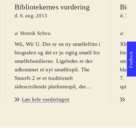
Bibliotekernes vurdering
Bibli
d. 6. aug. 2013
d. 7. a
Henrik Schou
Pete
af
af
Wii, Wii U. Der er en ny smølfefilm i
Xbox 3
biografen og det er jo rigtig smølf for
for de 
Feedback
smølfefamilierne. Ligeledes er der
små blå
udkommet et nyt smølfespil. The
blandi
Smurfs 2 er et traditionelt
7. Fra
sidescrollende platformspil, der
spillet
henvender sig til de yngste gamere.
WiiU-s
Læs hele vurderingen
Læs
Spillet er for drenge og piger fra ca.
Smølfi
6 år og op. PEGI 7. På dansk
.
fæle G
Den onde Gargamel har, ved hjælp af
De andr
nogle smølfelignende væsner, kaldet
verden,