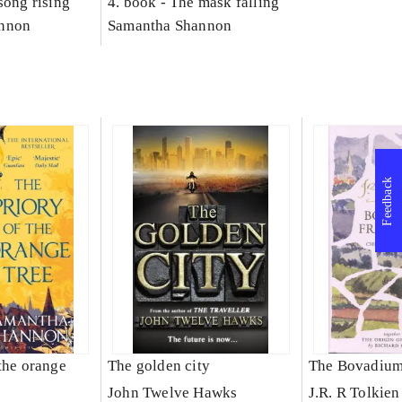
song rising
4. book -
The mask falling
nnon
Samantha Shannon
Feedback
the orange
The golden city
The Bovadium
John Twelve Hawks
J.R. R Tolkien