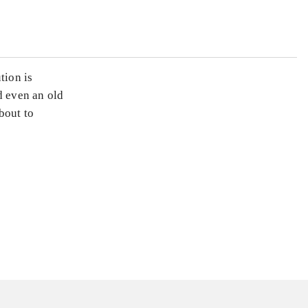
tion is
d even an old
bout to