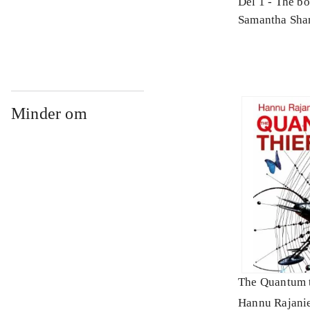
Del 1 -
The bo
Samantha Sha
Minder om
The Quantum 
Hannu Rajani