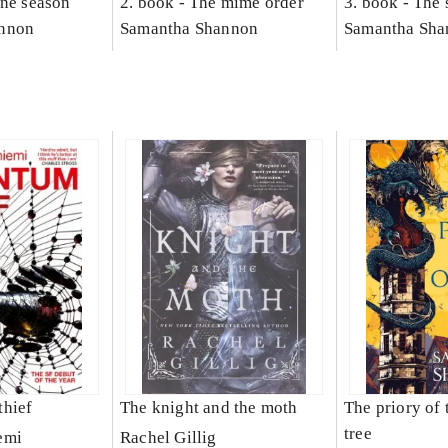
ne season
2. book -
The mime order
3. book -
The 
nnon
Samantha Shannon
Samantha Sha
thief
The knight and the moth
The priory of 
tree
emi
Rachel Gillig