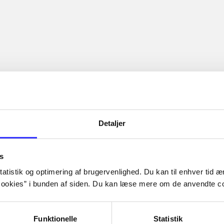
Detaljer
s
atistik og optimering af brugervenlighed. Du kan til enhver tid æn
ookies” i bunden af siden. Du kan læse mere om de anvendte co
Funktionelle
Statistik