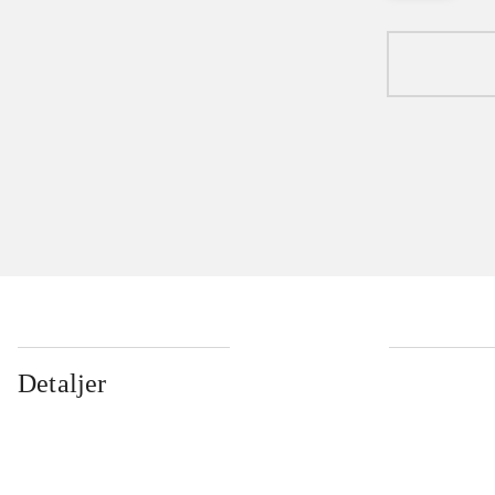
Detaljer
...
...
...