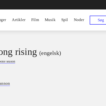
øger
Artikler
Film
Musik
Spil
Noder
Søg
ong rising
(engelsk)
bone season
annon