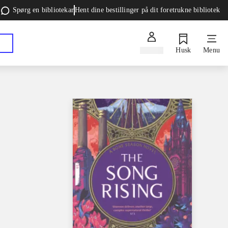
Spørg en bibliotekar
Hent dine bestillinger på dit foretrukne bibliotek
Log ind
Husk
Menu