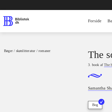
Forside
B
Bøger / skønlitteratur / romaner
The s
3. book af
The 
Samantha Sh
Bog