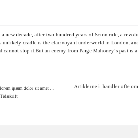
...
 a new decade, after two hundred years of Scion rule, a revolu
s unlikely cradle is the clairvoyant underworld in London, an
al cannot stop it.But an enemy from Paige Mahoney’s past is a
Artiklerne i
handler ofte om
lorem ipsum dolor sit amet ...
Tidsskrift