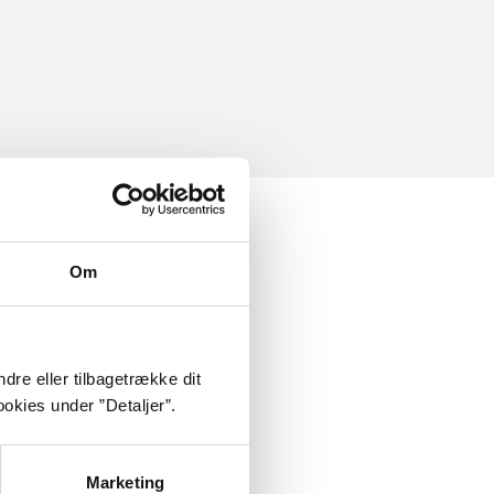
Om
dre eller tilbagetrække dit
okies under ”Detaljer”.
Marketing