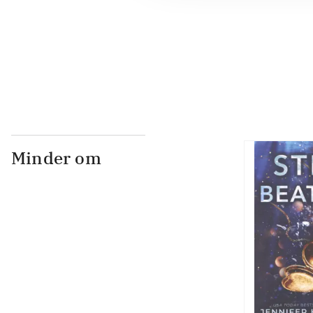
...
...
Minder om