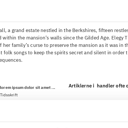
ll, a grand estate nestled in the Berkshires, fifteen restles
 within the mansion’s walls since the Gilded Age. Elegy 
f her family’s curse to preserve the mansion as it was in 
t folk songs to keep the spirits secret and silent in order 
sequences.
Artiklerne i
handler ofte
lorem ipsum dolor sit amet ...
Tidsskrift