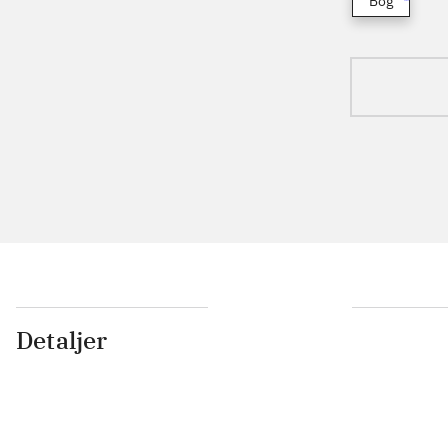
Bog
Detaljer
...
...
...
...