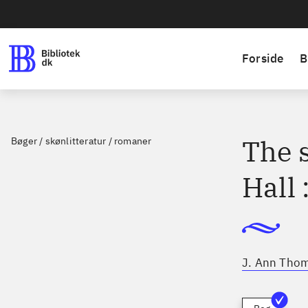
Forside
B
The s
Bøger / skønlitteratur / romaner
Hall 
J. Ann Tho