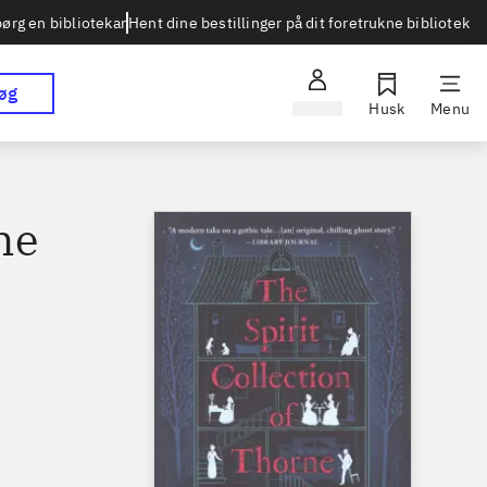
Hent dine bestillinger på dit foretrukne bibliotek
ørg en bibliotekar
øg
Log ind
Husk
Menu
ne