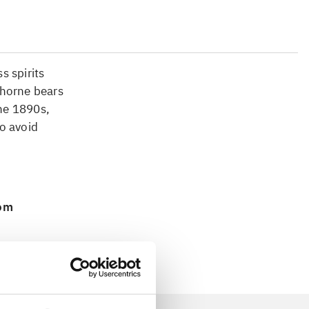
s spirits
Thorne bears
the 1890s,
to avoid
 om