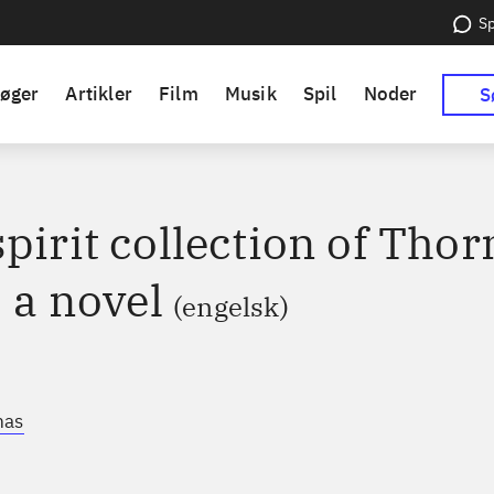
Sp
øger
Artikler
Film
Musik
Spil
Noder
S
pirit collection of Thor
: a novel
(engelsk)
mas