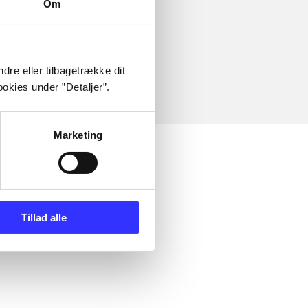
Om
dre eller tilbagetrække dit
okies under ”Detaljer”.
Marketing
Tillad alle