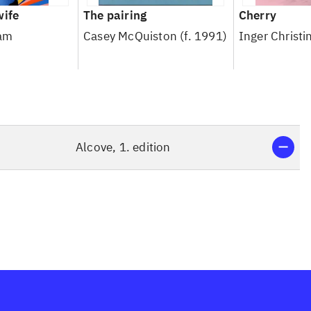
wife
The pairing
Cherry
am
Casey McQuiston (f. 1991)
Inger Christ
Alcove, 1. edition