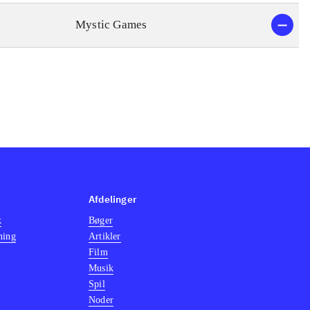
Mystic Games
Afdelinger
k
Bøger
ning
Artikler
Film
Musik
Spil
Noder