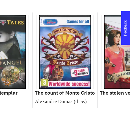
Feedback
 templar
The count of Monte Cristo
The stolen v
Alexandre Dumas (d. æ.)