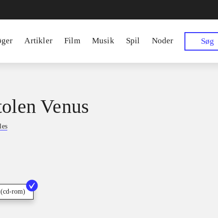
øger
Artikler
Film
Musik
Spil
Noder
Søg
tolen Venus
les
 (cd-rom)