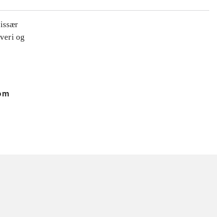
missær
yveri og
 om