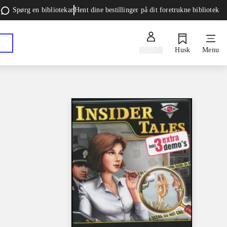
Spørg en bibliotekar
Hent dine bestillinger på dit foretrukne bibliotek
Log ind
Husk
Menu