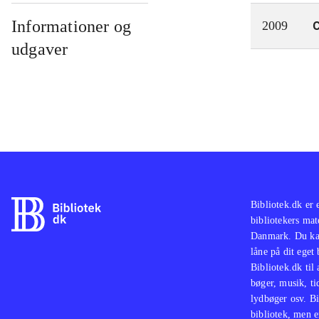
Informationer og
C
2009
udgaver
Bibliotek.dk er 
bibliotekers mat
Danmark. Du kan
låne på dit eget
Bibliotek.dk til
bøger, musik, tid
lydbøger osv. Bi
bibliotek, men e