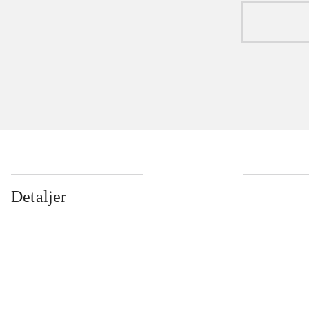
Detaljer
...
...
...
...