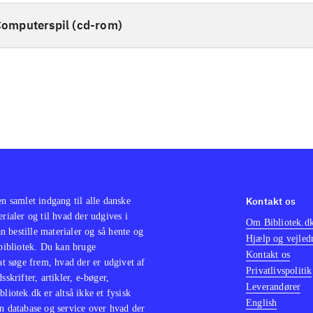
omputerspil (cd-rom)
Kontakt os
en samlet indgang til alle danske
erialer og til hvad der udgives i
Om Bibliotek.d
 bestille materialer og så hente og
Hjælp og vejled
 bibliotek. Du kan bruge
Kontakt os
 at søge frem, hvad der er udgivet af
Privatlivspolitik
sskrifter, artikler, e-bøger,
Leverandører
bliotek.dk er altså ikke et fysisk
English
n database og service over hvad der