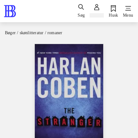
Søg
Log ind
Husk
Menu
Bøger / skønlitteratur / romaner