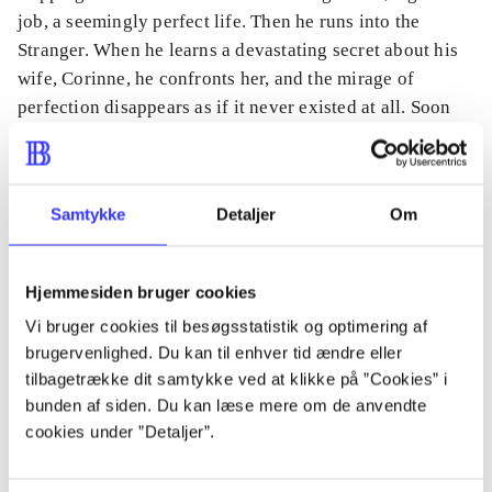
job, a seemingly perfect life. Then he runs into the
Stranger. When he learns a devastating secret about his
wife, Corinne, he confronts her, and the mirage of
perfection disappears as if it never existed at all. Soon
Adam finds himself tangled in something far darker than
even Corinne's deception, and realizes that if he doesn't
make exactly the right moves, the conspiracy he's
Samtykke
Detaljer
Om
stumbled into will not only ruin lives-it will end them".
Hjemmesiden bruger cookies
Vi bruger cookies til besøgsstatistik og optimering af
Tidsskrift
brugervenlighed. Du kan til enhver tid ændre eller
Artiklen er en del af
tilbagetrække dit samtykke ved at klikke på ”Cookies” i
bunden af siden. Du kan læse mere om de anvendte
cookies under ”Detaljer”.
lorem ipsum dolor sit amet ...
Tidsskrift