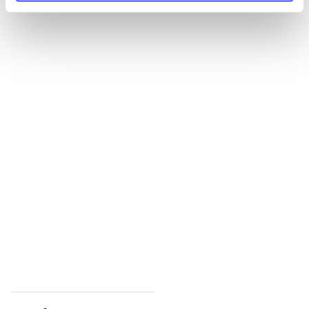
...
...
...
...
...