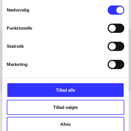
Artiklerne i
handler ofte om
Samtykkevalg
Nødvendig
Funktionelle
Statistik
Artikler med samme emner
Fra
Marketing
Tillad alle
Tillad valgte
Artikler
Afvis
Alle registrerede artikler fordelt på udgivelser