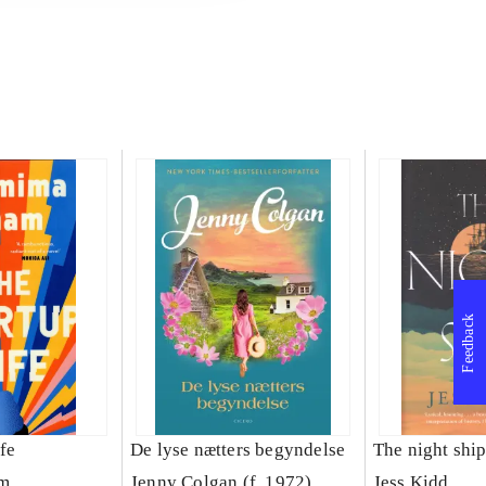
Feedback
fe
De lyse nætters begyndelse
The night shi
m
Jenny Colgan (f. 1972)
Jess Kidd