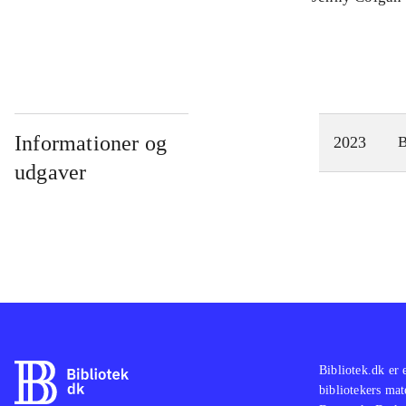
Informationer og
2023
udgaver
Bibliotek.dk er 
bibliotekers mat