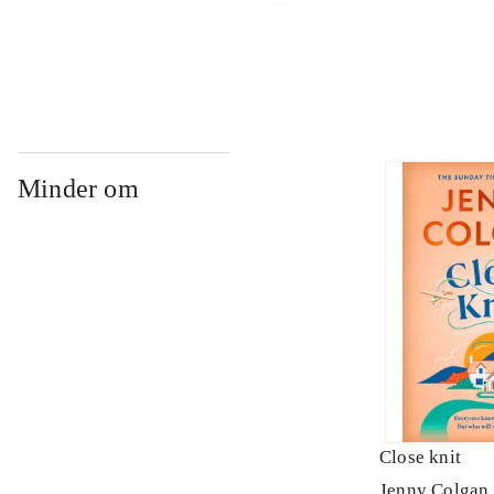
...
Minder om
Close knit
Jenny Colgan 