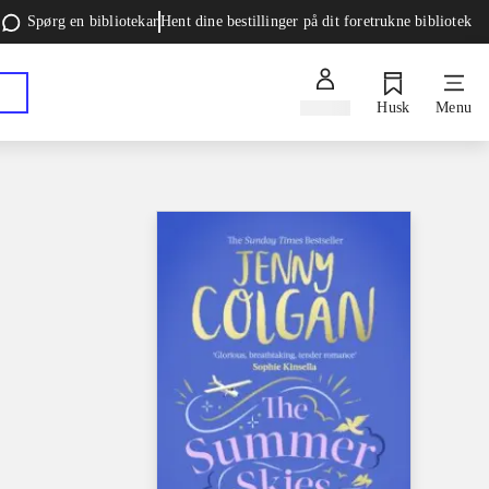
Spørg en bibliotekar
Hent dine bestillinger på dit foretrukne bibliotek
Log ind
Husk
Menu