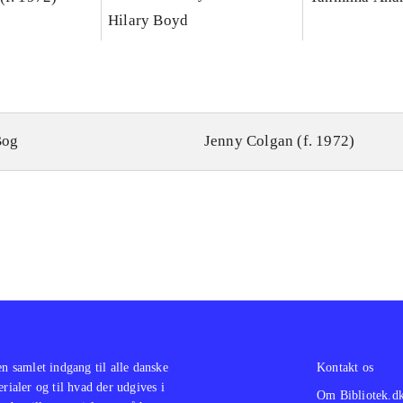
Hilary Boyd
Bog
Jenny Colgan (f. 1972)
en samlet indgang til alle danske
Kontakt os
erialer og til hvad der udgives i
Om Bibliotek.d