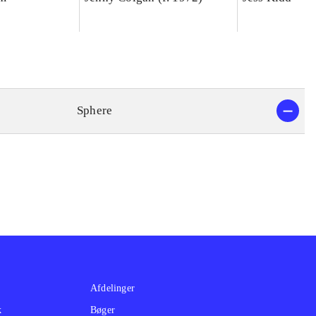
Sphere
Afdelinger
k
Bøger