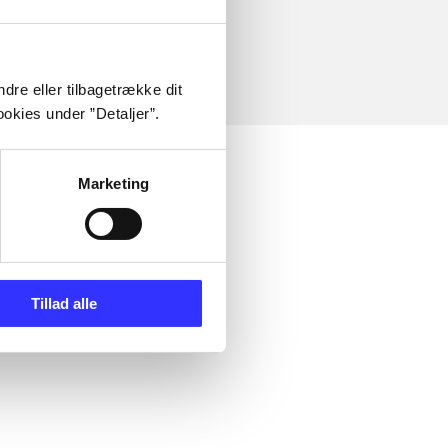
dre eller tilbagetrække dit
okies under ”Detaljer”.
Marketing
Tillad alle