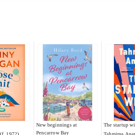
New beginnings at
The startup wi
Pencarrow Bay
(f. 1972)
Tahmima Ana