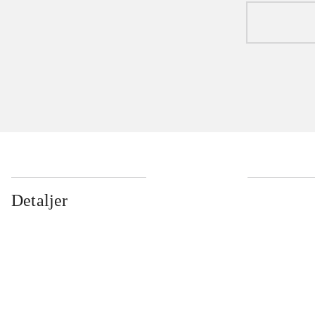
Detaljer
...
...
...
...