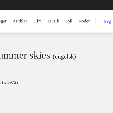
øger
Artikler
Film
Musik
Spil
Noder
Søg
ummer skies
(engelsk)
 (f. 1972)