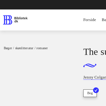
Forside
B
Bøger / skønlitteratur / romaner
The s
Jenny Colgan
Bog