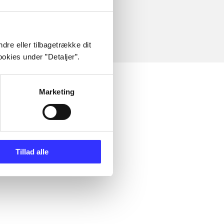
dre eller tilbagetrække dit
okies under ”Detaljer”.
Marketing
Tillad alle