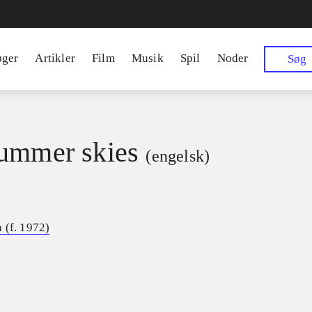
øger
Artikler
Film
Musik
Spil
Noder
Søg
ummer skies
(engelsk)
 (f. 1972)