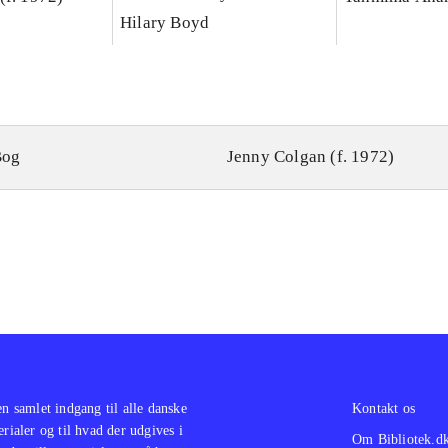
Hilary Boyd
Bog
Jenny Colgan (f. 1972)
en samlet indgang til alle danske
Kontakt os
erialer og til hvad der udgives i
Om Bibliotek.d