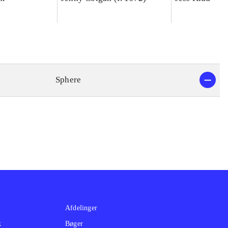
Sphere
Afdelinger
k
Bøger