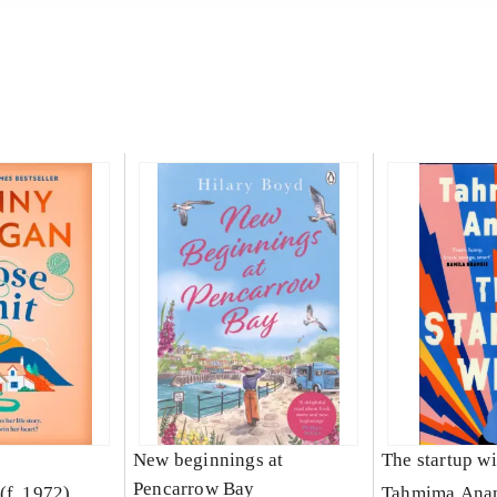
New beginnings at
The startup wi
Pencarrow Bay
(f. 1972)
Tahmima Ana