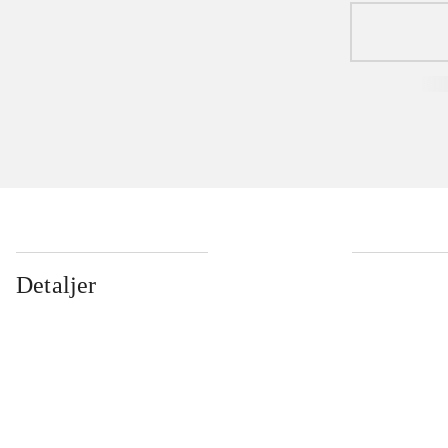
Detaljer
...
...
...
...