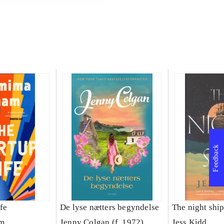
Feedback
fe
De lyse nætters begyndelse
The night shi
m
Jenny Colgan (f. 1972)
Jess Kidd