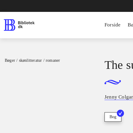
Forside
B
Bøger / skønlitteratur / romaner
The s
Jenny Colgan
Bog