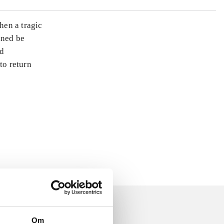
hen a tragic
ined be
ed
to return
Om