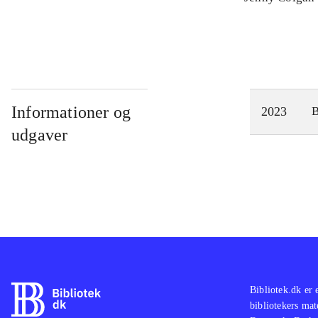
Informationer og
2023
udgaver
Bibliotek.dk er 
bibliotekers mat