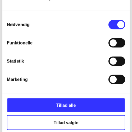
Artikler
Samtykkevalg
Alle registrerede artikler fordelt på udgivelser
Nødvendig
...
Funktionelle
...
Statistik
...
Marketing
...
Tillad alle
...
Tillad valgte