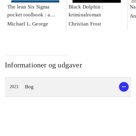
The lean Six Sigma
Black Dolphin :
Na
pocket toolbook : a
kriminalroman
An
quick reference guide to
Michael L. George
Christian Frost
nearly 100 tools for
improving process
quality, speed, and
complexity
Informationer og udgaver
Bog
2023