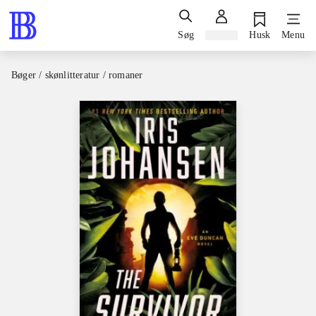
Søg
Log ind
Husk
Menu
Bøger / skønlitteratur / romaner