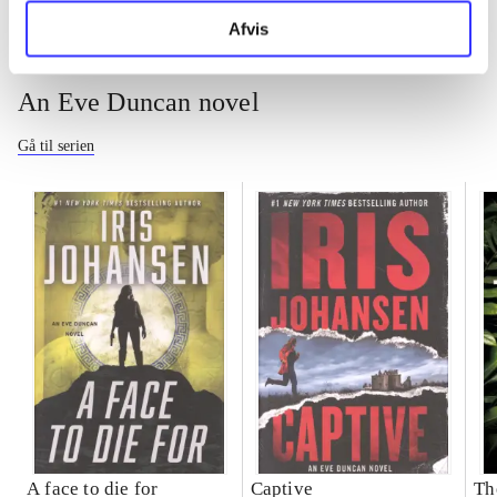
Afvis
An Eve Duncan novel
Gå til serien
A face to die for
Captive
Th