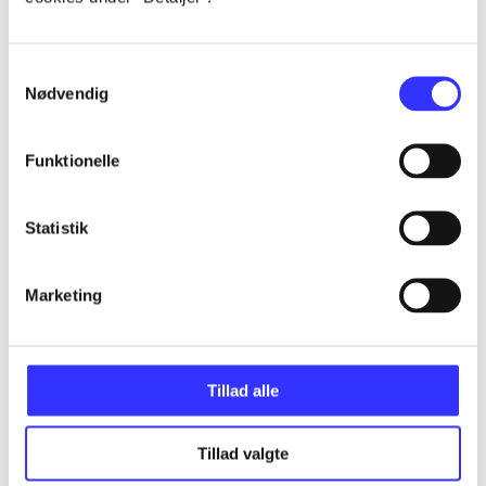
Artikler
Samtykkevalg
Alle registrerede artikler fordelt på udgivelser
Nødvendig
...
Funktionelle
...
Statistik
...
Marketing
...
Tillad alle
...
Tillad valgte