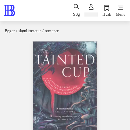
Søg
Log ind
Husk
Menu
Bøger / skønlitteratur / romaner