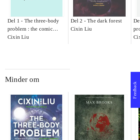
Del 1 -
The three-body
Del 2 -
The dark forest
De
problem : the comic
Cixin Liu
pr
edition. 1
Cixin Liu
edi
Ci
Minder om
Feedback