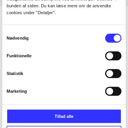
bunden af siden. Du kan læse mere om de anvendte
cookies under ”Detaljer”.
Samtykkevalg
Artikler
Nødvendig
Alle registrerede artikler fordelt på udgivelser
Funktionelle
...
Statistik
...
Marketing
...
...
Tillad alle