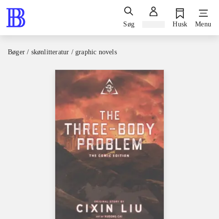
Søg
Log ind
Husk
Menu
Bøger / skønlitteratur / graphic novels